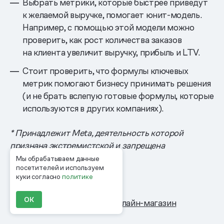
Выбрать метрики, которые быстрее приведут
к желаемой выручке, помогает юнит-модель.
Например, с помощью этой модели можно
проверить, как рост количества заказов
на клиента увеличит выручку, прибыль и LTV.
Стоит проверить, что формулы ключевых
метрик помогают бизнесу принимать решения
(и не брать вслепую готовые формулы, которые
используются в других компаниях).
* Принадлежит Meta, деятельность которой
признана экстремистской и запрещена
на территории России.
Мы обрабатываем данные
посетителей и используем
куки согласно
политике
ОК
Теги:
Одежда и обувь
Онлайн-магазин