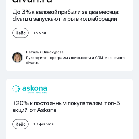
До 3% к валовой прибыли
за два месяца:
divan.ru запускают игры в коллаборации
Кейс
15 мая
Наталья Винокурова
Руководитель программы лояльности и CRM-маркетинга
divan.ru
+20% к постоянным покупателям:
топ-5
акций от Askona
Кейс
10 февраля