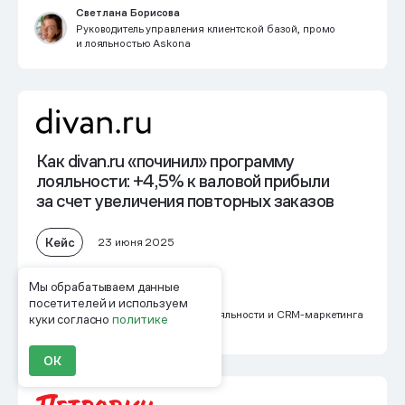
Светлана Борисова
Руководитель управления клиентской базой, промо
и лояльностью Askona
Как divan.ru «починил» программу
лояльности:
+4,5% к валовой прибыли
за счет увеличения повторных заказов
Кейс
23 июня 2025
Мы обрабатываем данные
Наталья Винокурова
посетителей и используем
Руководитель программы лояльности и CRM-маркетинга
куки согласно
политике
divan.ru
ОК