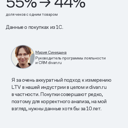
55
% →
44
%
доля чеков с одним товаром
Данные о покупках из 1С.
Мария Синицына
Руководитель программы лояльности
и CRM divan.ru
Я за очень аккуратный подход к измерению
LTV в нашей индустрии в целом и divan.ru
в частности. Покупки совершают редко,
поэтому для корректного анализа, на мой
взгляд, нужны данные хотя бы за 10 лет.