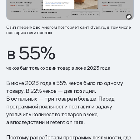
Сайт mebel.kz во многом повторяет сайт divan.ru, в том числе
повторяются и попапы
в
55
%
чеков был только один товар в июне 2023 года
В июне 2023 года в 55% чеков было по одному
товару. В 22% чеков — две позиции.
В остальных — три товара и больше. Перед
программой лояльности поставили задачу
увеличить количество товаров в чеке,
а впоследствии и retention rate.
Поэтому разработали программу лояльности, где