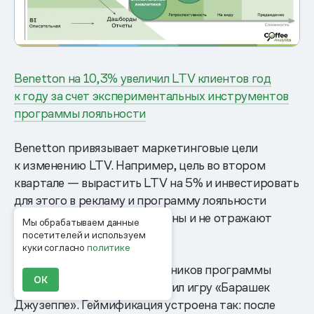
Benetton на 10,3% увеличил LTV клиентов год
к году за счет экспериментальных инструментов
программы лояльности
Benetton привязывает маркетинговые цели
к изменению LTV. Например, цель во втором
квартале — вырастить LTV на 5% и инвестировать
для этого в рекламу и программу лояльности
5 млн рублей. (Цифры условны и не отражают
Мы обрабатываем данные
реальности Benetton).
посетителей и используем
куки согласно
политике
Реальный пример: для участников программы
ОК
лояльности Benetton запустил игру «Барашек
Джузеппе». Геймификация устроена так: после