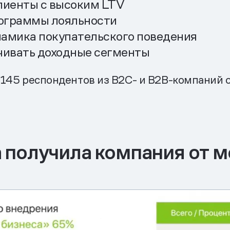
лиенты с высоким LTV
рограммы лояльности
намика покупательского поведения
чивать доходные сегменты
и 145 респондентов из B2C- и B2B-компаний
 получила компания от м