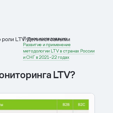
Полное исследование:
 о роли LTV. Делимся самыми
Развитие и применение
методологии LTV в странах России
и СНГ в 2021–22 годах
ониторинга LTV?