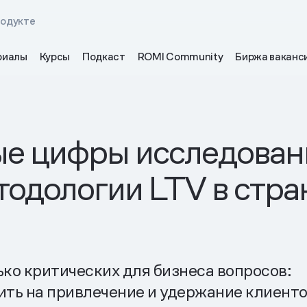
родукте
риалы
Курсы
Подкаст
ROMI Community
Биржа ваканс
е цифры исследован
одологии LTV в стра
ько критических для бизнеса вопросов:
ить на привлечение и удержание клиент