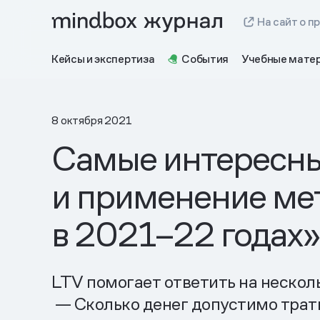
На сайт о п
Кейсы и экспертиза
События
Учебные мате
8 октября 2021
Самые интересны
и применение мет
в 2021–22 годах»
LTV помогает ответить на нескол
— Сколько денег допустимо трат