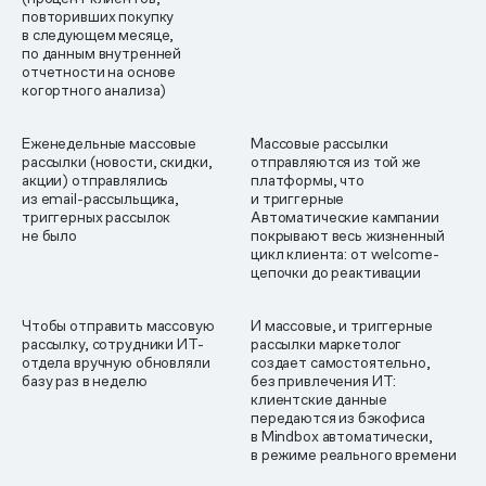
повторивших покупку
в следующем месяце,
по данным внутренней
отчетности на основе
когортного анализа)
Еженедельные массовые
Массовые рассылки
рассылки (новости, скидки,
отправляются из той же
акции) отправлялись
платформы, что
из email-рассыльщика,
и триггерные
триггерных рассылок
Автоматические кампании
не было
покрывают весь жизненный
цикл клиента: от welcome-
цепочки до реактивации
Чтобы отправить массовую
И массовые, и триггерные
рассылку, сотрудники ИТ-
рассылки маркетолог
отдела вручную обновляли
создает самостоятельно,
базу раз в неделю
без привлечения ИТ:
клиентские данные
передаются из бэкофиса
в Mindbox автоматически,
в режиме реального времени