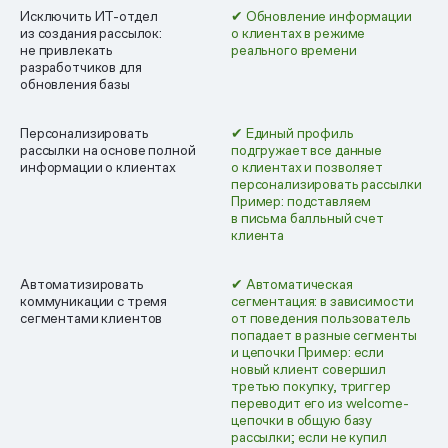
Исключить ИТ-отдел
✔ Обновление информации
из создания рассылок:
о клиентах в режиме
не привлекать
реального времени
разработчиков для
обновления базы
Персонализировать
✔ Единый профиль
рассылки на основе полной
подгружает все данные
информации о клиентах
о клиентах и позволяет
персонализировать рассылки
Пример: подставляем
в письма балльный счет
клиента
Автоматизировать
✔ Автомати­ческая
коммуникации с тремя
сегментация: в зависимости
сегментами клиентов
от поведения пользователь
попадает в разные сегменты
и цепочки
Пример: если
новый клиент совершил
третью покупку, триггер
переводит его из welcome-
цепочки в общую базу
рассылки; если не купил