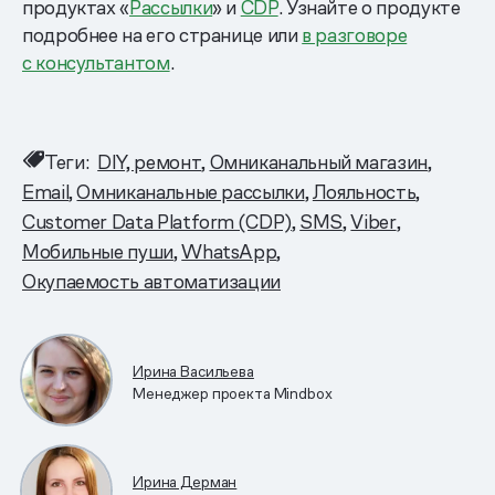
продуктах «
Рассылки
» и
CDP
. Узнайте о продукте
подробнее на его странице или
в разговоре
с консультантом
.
Теги:
DIY, ремонт
Омниканальный магазин
Email
Омниканальные рассылки
Лояльность
Customer Data Platform (CDP)
SMS
Viber
Мобильные пуши
WhatsApp
Окупаемость автоматизации
Ирина Васильева
Менеджер проекта Mindbox
Ирина Дерман