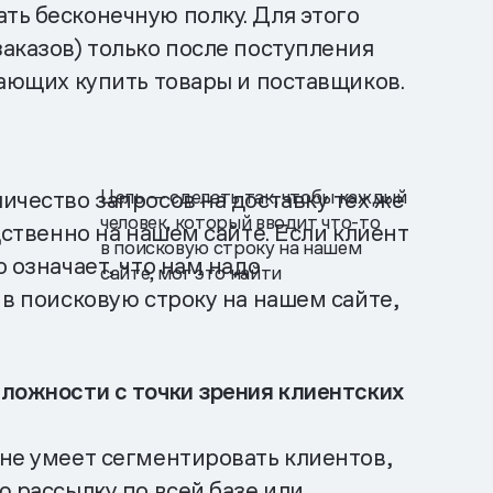
ть бесконечную полку. Для этого
заказов) только после поступления
лающих купить товары и поставщиков.
Цель — сделать так, чтобы каждый
ичество запросов на доставку тех же
человек, который вводит что-то
дственно на нашем сайте. Если клиент
в поисковую строку на нашем
 означает, что нам надо
сайте, мог это найти
 в поисковую строку на нашем сайте,
сложности с точки зрения клиентских
 не умеет сегментировать клиентов,
ю рассылку по всей базе или