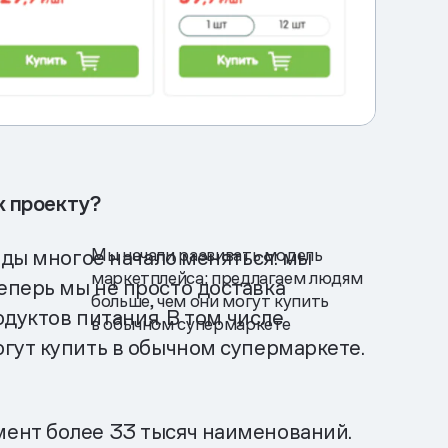
к проекту?
Мы начали развивать модель
нды многое начало меняться: мы
маркетплейса: предлагаем людям
еперь мы не просто доставка
больше, чем они могут купить
одуктов питания. В том числе
в обычном супермаркете
гут купить в обычном супермаркете.
мент более 33 тысяч наименований.