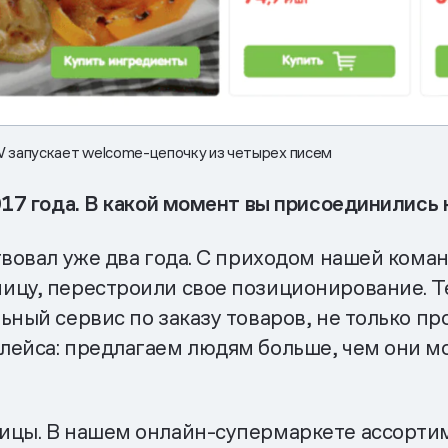
EW запускает welcome-цепочку из четырех писем
017 года. В какой момент вы присоединились 
твовал уже два года. С приходом нашей кома
ицу, перестроили свое позиционирование. Т
ьный сервис по заказу товаров, не только пр
лейса: предлагаем людям больше, чем они мо
ицы. В нашем онлайн-супермаркете ассорти