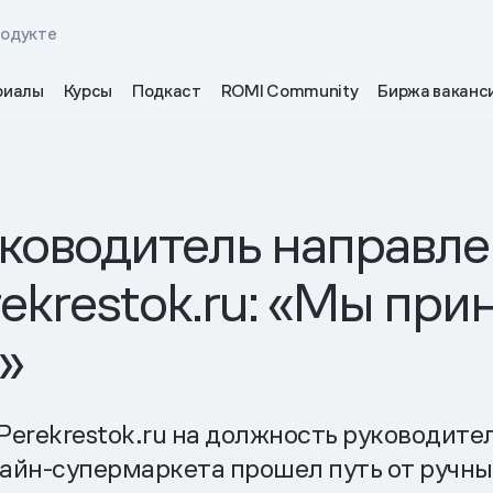
родукте
риалы
Курсы
Подкаст
ROMI Community
Биржа ваканс
уководитель направл
ekrestok.ru: «Мы пр
»
erekrestok.ru на должность руководите
айн-супермаркета прошел путь от ручных 