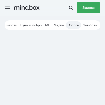
Заявка
Лояльность
Пуши и In-App
ML
Медиа
Опросы
Чат-боты