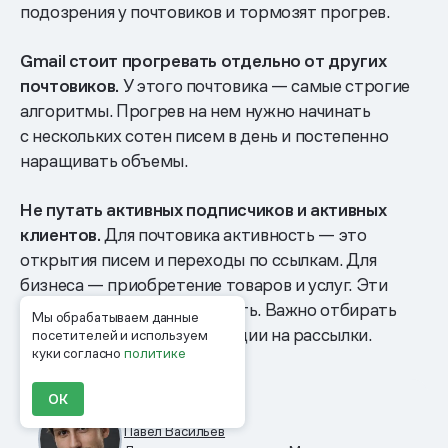
подозрения у почтовиков и тормозят прогрев.
Gmail стоит прогревать отдельно от других
почтовиков.
У этого почтовика — самые строгие
алгоритмы. Прогрев на нем нужно начинать
с нескольких сотен писем в день и постепенно
наращивать объемы.
Не путать активных подписчиков и активных
клиентов.
Для почтовика активность — это
открытия писем и переходы по ссылкам. Для
бизнеса — приобретение товаров и услуг. Эти
сегменты могут не совпадать. Важно отбирать
Мы обрабатываем данные
аудиторию именно по реакции на рассылки.
посетителей и используем
куки согласно
политике
ОК
Павел Васильев