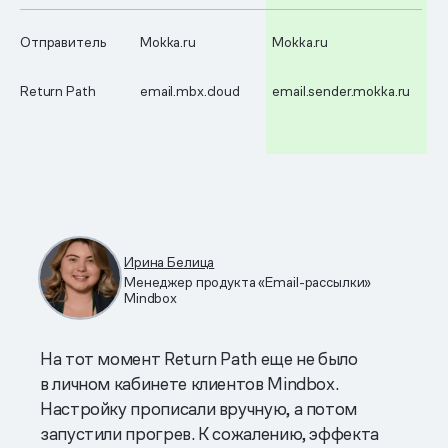
Отправитель
Mokka.ru
Mokka.ru
Return Path
email.mbx.cloud
email.sender.mokkа.ru
Ирина Белица
Менеджер продукта «Email-рассылки»
Mindbox
На тот момент Return Path еще не было
в личном кабинете клиентов Mindbox.
Настройку прописали вручную, а потом
запустили прогрев. К сожалению, эффекта