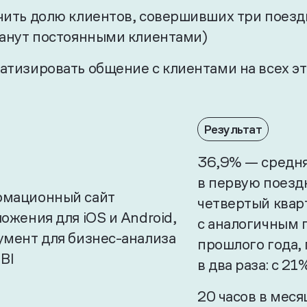
чить долю клиентов, совершивших три поездк
танут постоянными клиентами)
атизировать общение с клиентами на всех э
Результат
36,9% — средня
в первую поездк
мационный сайт
четвертый квар
ожения для iOS и Android,
с аналогичным
умент для бизнес-анализа
прошлого года,
BI
в два раза: с 2
20 часов в мес