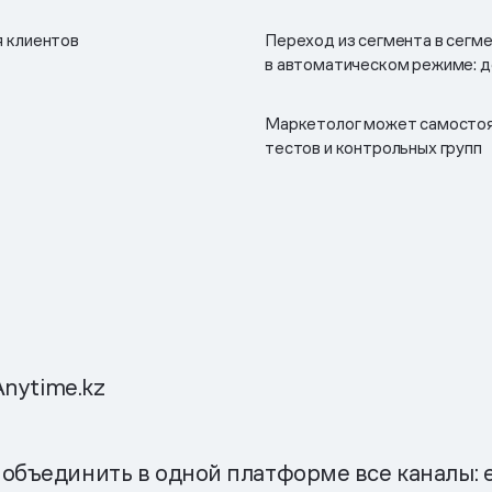
я клиентов
Переход из сегмента в сегм
в автоматическом режиме: д
Маркетолог может самостоя
тестов и контрольных групп
nytime.kz
ъединить в одной платформе все каналы: em