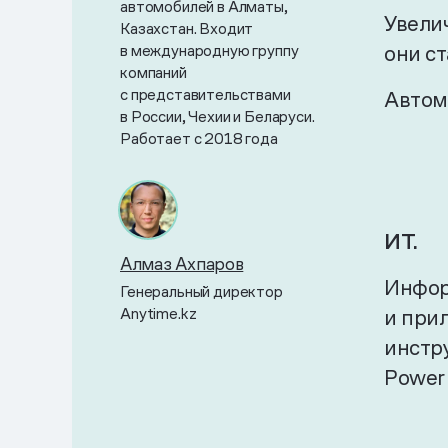
автомобилей в Алматы,
Увели
Казахстан. Входит
в международную группу
они с
компаний
с представительствами
Автом
в России, Чехии и Беларуси.
Работает с 2018 года
ИТ.
Алмаз Ахпаров
Инфор
Генеральный директор
Anytime.kz
и прил
инстр
Power 