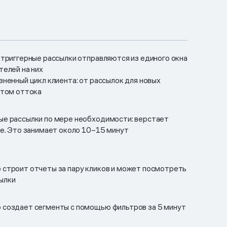
 триггерные рассылки отправляются из единого окна
телей на них
ненный цикл клиента: от рассылок для новых
нтом оттока
е рассылки по мере необходимости: верстает
ре. Это занимает около 10–15 минут
строит отчеты за пару кликов и может посмотреть
ылки
 создает сегменты с помощью фильтров за 5 минут