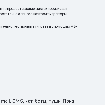
ент и предоставление скидок происходят
остаточно один раз настроить триггеры
тельно тестировать гипотезы с помощью AB-
ail, SMS, чат-боты, пуши. Пока