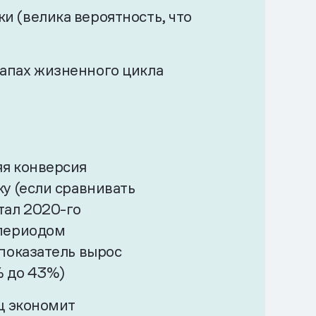
и (велика вероятность, что
тапах жизненного цикла
я конверсия
у (если сравнивать
тал 2020-го
 периодом
 показатель вырос
1% до 43%)
яц экономит