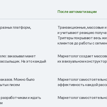
После автоматизации
 разных платформ,
Транзакционные, массовые и
и учитывают реакцию получа
Триггеры покрывают весь жиз
клиентов до работы с сегме
елю: заказывал макет
Маркетолог создает массовы
в рассыльщик. На это каждый
их в визуальном конструкто
заказов. Можно было
Маркетолог самостоятельно 
рытых писем
эффективность каждой расс
 разработчикам и ждать
Маркетолог самостоятельно
ли