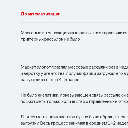
До автоматизации
Массовые и транзакционные рассылки отправляли из
триггерных рассылок не было
Маркетолог отправлял массовые рассылки раз в нед
и верстку у агентства, получал файл и загружал его 
раз уходило около 4–5 часов
Не было аналитики, показывающей связь рассылок и 
посмотреть только количество отправленных и отк
Для сегментации клиентов нужно было обращаться к
выгрузку. Весь процесс занимал в среднем 1–2 неде