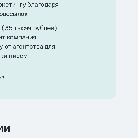
ркетингу благодаря
рассылок
 (35 тысяч рублей)
ит компания
у от агентства для
тки писем
ев
ии