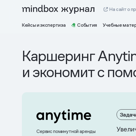
На сайт о п
Кейсы и экспертиза
События
Учебные мате
Каршеринг Anyti
и экономит с по
Задач
Увели
Сервис поминутной аренды