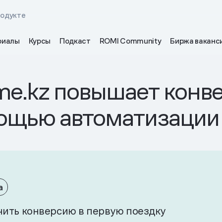
родукте
риалы
Курсы
Подкаст
ROMI Community
Биржа ваканс
me.kz повышает конве
мощью автоматизации
а
чить конверсию в первую поездку