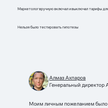
Маркетолог вручную включал и выключал тарифы дл
Нельзя было тестировать гипотезы
Алмаз Ахпаров
Генеральный директор A
Моим личным пожеланием было об