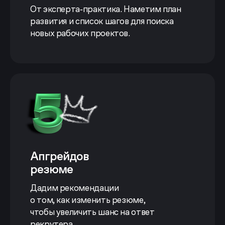
От эксперта‑практика. Наметим план
Сценарии коммуникаций
развития и список шагов для поиска
новых рабочих проектов.
Сентябрь — октябрь
Проектирование массовых и триггерных
сценариев под разные задачи.
Построение CJM.
Подбор коммуникаций для запуска
на старте, их анализ и улучшение.
Апгрейдов
резюме
Аналитика
Дадим рекомендации
для маркетолога
о том, как изменить резюме,
Октябрь
чтобы увеличить шанс на ответ
рекрутера.