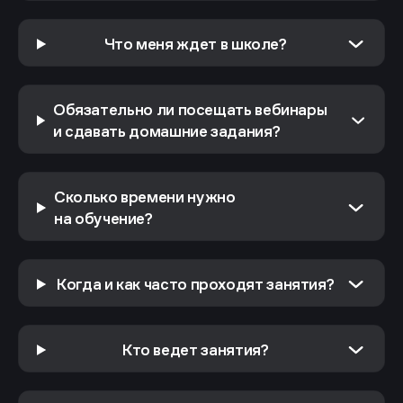
Что меня ждет в школе?
Лекции
Практика на вебинарах
Обязательно ли посещать вебинары
и сдавать домашние задания?
Домашние задания
Промежуточные тесты
Дипломный проект
Сколько времени нужно
на обучение?
Когда и как часто проходят занятия?
Кто ведет занятия?