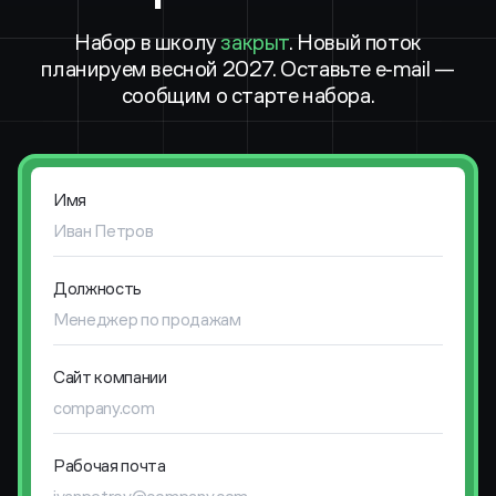
Набор в школу
закрыт
. Новый поток
планируем весной 2027. Оставьте e‑mail —
сообщим о старте набора.
Финишная прямая
Декабрь
Защита проекта и получение
Имя
сертификата.
Выпускной и нетворк.
Должность
Сайт компании
Рабочая почта