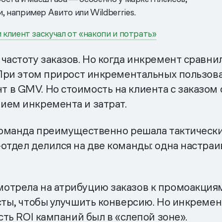
 например Авито или Wildberries.
клиент заскучал от «накопи и потрать»
частоту заказов. Но когда инкремент сравнил
 При этом прирост инкрементальных пользова
 в GMV. Но стоимость на клиента с заказом
ием инкремента и затрат.
 команда преимущественно решала тактически
отдел делился на две команды: одна настра
отрела на атрибуцию заказов к промоакциям 
сты, чтобы улучшить конверсию. Но инкремен
сть ROI кампаний был в «слепой зоне».