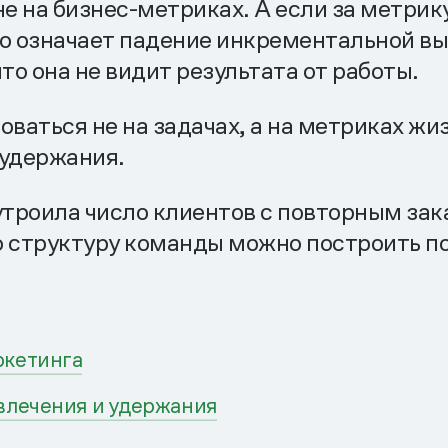
е на бизнес-метриках. А если за метрику 
то означает падение инкрементальной в
о она не видит результата от работы.
ваться не на задачах, а на метриках жиз
 удержания.
 утроила число клиентов с повторным зак
ю структуру команды можно построить п
ркетинга
влечения и удержания