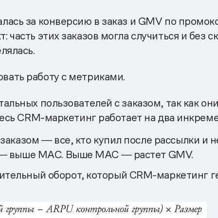
лась за конверсию в заказ и GMV по промок
часть этих заказов могла случиться и без с
лялась.
вать работу с метриками.
тальных пользователей с заказом, так как о
весь CRM-маркетинг работает на два инкреме
аказом ― все, кто купил после рассылки и не
 ― выше МАС. Выше МАС ― растет GMV.
ельный оборот, который CRM-маркетинг ге