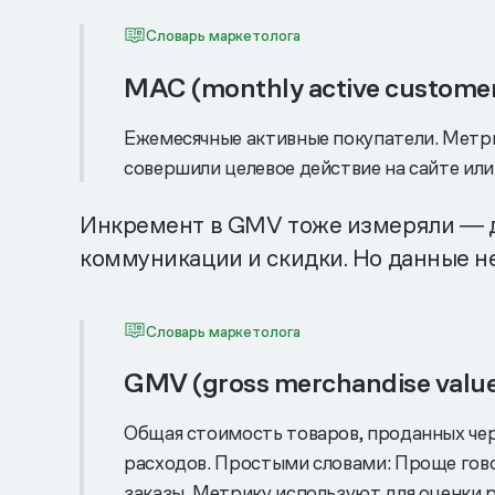
Словарь маркетолога
MAC (monthly active customer
Ежемесячные активные покупатели. Метри
совершили целевое действие на сайте или
Инкремент в GMV тоже измеряли ― дл
коммуникации и скидки. Но данные н
Словарь маркетолога
GMV (gross merchandise value
Общая стоимость товаров, проданных чер
расходов. Простыми словами: Проще гово
заказы. Метрику используют для оценки 