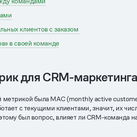
ежду командами
дами
льных клиентов с заказом
ра» в своей команде
рик для CRM-маркетинг
 метрикой была МАС (monthly active custom
ботает с текущими клиентами, значит, их чи
этому был вопрос, влияет ли CRM-команда на р