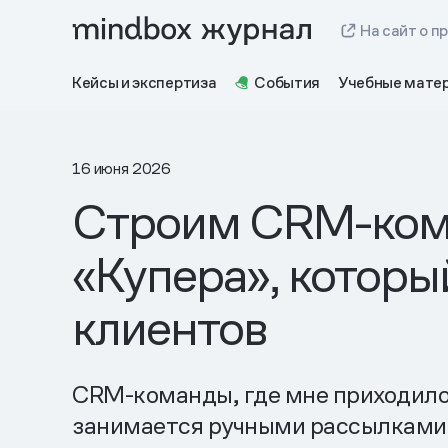
На сайт о п
Кейсы и экспертиза
События
Учебные мате
16 июня 2026
Строим CRM-кома
«Купера», которы
клиентов
CRM-команды, где мне приходилос
занимается ручными рассылками,