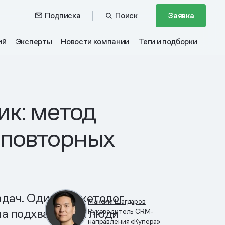
Подписка
Поиск
Заявка
ий
Эксперты
Новости компании
Теги и подборки
ик: метод
о повторных
адач. Один маркетолог
Максим Шагдаров
а подхвате. Так люди
Руководитель CRM-
направления «Купера»