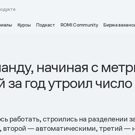
родукте
риалы
Курсы
Подкаст
ROMI Community
Биржа ваканс
нду, начиная с метр
й за год утроил числ
ь работать, строились на разделении з
 второй — автоматическими, третий — н