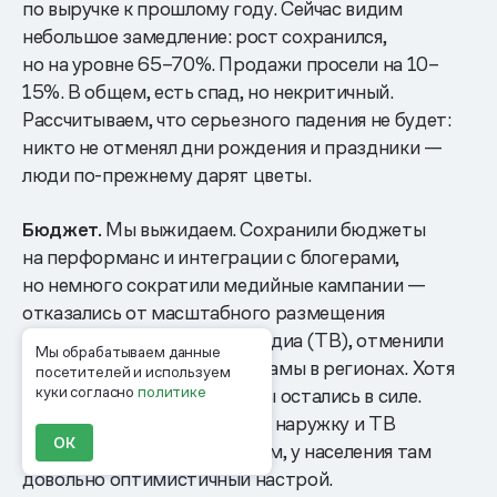
по выручке к прошлому году. Сейчас видим
небольшое замедление: рост сохранился,
но на уровне 65–70%. Продажи просели на 10–
15%. В общем, есть спад, но некритичный.
Рассчитываем, что серьезного падения не будет:
никто не отменял дни рождения и праздники —
люди по-прежнему дарят цветы.
Бюджет.
Мы выжидаем. Сохранили бюджеты
на перформанс и интеграции с блогерами,
но немного сократили медийные кампании —
отказались от масштабного размещения
в региональных эфирных медиа (ТВ), отменили
Мы обрабатываем данные
размещения наружной рекламы в регионах. Хотя
посетителей и используем
куки согласно
политике
некоторые небольшие тесты остались в силе.
Например, будем запускать наружку и ТВ
ОК
в Тюмени: по нашим оценкам, у населения там
довольно оптимистичный настрой.