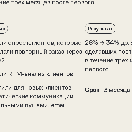
ние трех месяцев после первого
ие
Результат
ли опрос клиентов, которые
28% → 34% доля
елали повторный заказ через
сделавших повт
ей
в течение трех 
первого
ли RFM-анализ клиентов
тили для новых клиентов
Срок.
3 месяца
атические коммуникации
ильными пушами, email