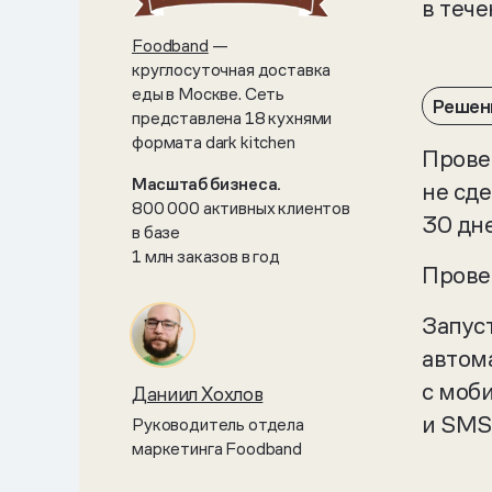
в тече
Foodband
—
круглосуточная доставка
еды в Москве. Сеть
Решен
представлена 18 кухнями
формата dark kitchen
Прове
Масштаб бизнеса.
не сд
800 000 активных клиентов
30 дн
в базе
1 млн заказов в год
Прове
Запус
автом
с моб
Даниил Хохлов
и SMS
Руководитель отдела
маркетинга Foodband