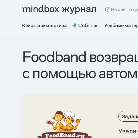
На сайт о п
Кейсы и экспертиза
События
Учебные мате
Foodband возвра
с помощью автом
Задач
Увели