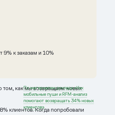
т 9% к заказам и 10%
о том, как мы возвращаем новых
По материалам доклада «Как
мобильные пуши и RFM-анализ
помогают возвращать 34% новых
клиентов»
28% клиентов. Когда попробовали