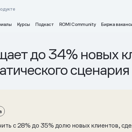
родукте
риалы
Курсы
Подкаст
ROMI Community
Биржа ваканс
щает до 34% новых к
атического сценария
а
чить с 28% до 35% долю новых клиентов, сд