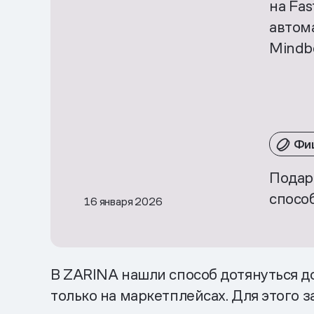
на Fas
автом
Mindb
Фи
Подар
спосо
16 января 2026
В ZARINA нашли способ дотянуться до в
только на маркетплейсах. Для этого 