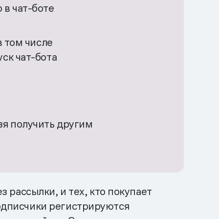
 в чат-боте
 в том числе
уск чат-бота
зя получить другим
з рассылки, и тех, кто покупает
подписчики регистрируются