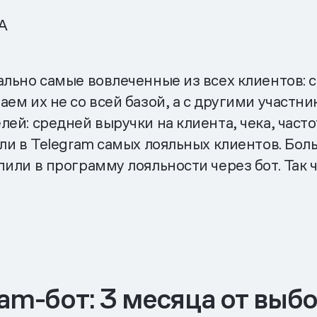
A
ально самые вовлеченные из всех клиентов: с
аем их не со всей базой, а с другими участн
ей: средней выручки на клиента, чека, част
ели в Telegram самых лояльных клиентов. Бо
пили в программу лояльности через бот. Так
ram-бот: 3 месяца от выб