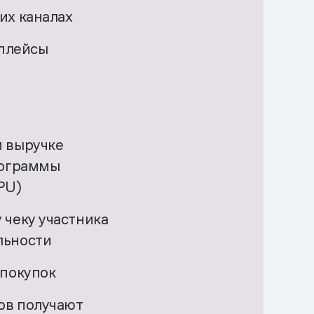
их каналах
тплейсы
 выручке
рограммы
PU)
 чеку участника
льности
 покупок
ов получают