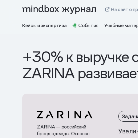
На сайт о п
Кейсы и экспертиза
События
Учебные мате
+30% к выручке о
ZARINA развивает
Задач
ZARINA
— российский
​Увел
бренд одежды. Основан