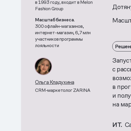
в 1993 году, входит в Melon
Дотяну
Fashion Group
Масшт
Масштаб бизнеса.
300 офлайн-магазинов,
интернет-магазин, 6,7 млн
участников программы
лояльности
Решен
Запус
с рас
возмо
Ольга Кладухина
в про
CRM-маркетолог ZARINA
и полу
на ма
ИТ.
Са