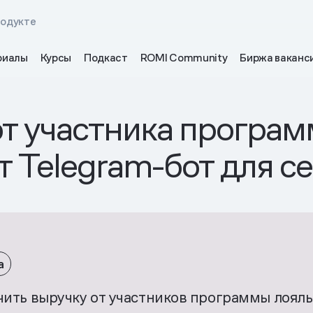
родукте
риалы
Курсы
Подкаст
ROMI Community
Биржа ваканс
т участника програм
 Telegram-бот для с
а
ичить выручку от участников программы лоял