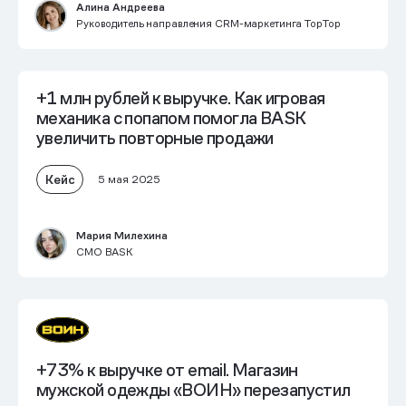
Алина Андреева
Руководитель направления CRM-маркетинга TopTop
+1 млн рублей к выручке
. Как игровая
механика с попапом помогла BASK
увеличить повторные продажи
Кейс
5 мая 2025
Мария Милехина
CMO BASK
+73% к выручке от email.
Магазин
мужской одежды «ВОИН» перезапустил