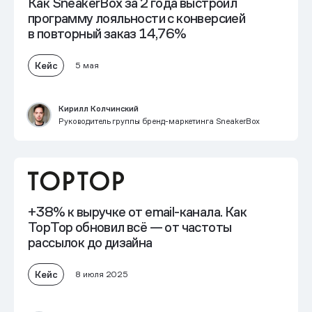
Как SneakerBox за 2 года выстроил
программу лояльности
с конверсией
в повторный заказ 14,76%
Кейс
5 мая
Кирилл Колчинский
Руководитель группы бренд-маркетинга SneakerBox
+38% к выручке
от email-канала. Как
TopTop обновил всё — от частоты
рассылок до дизайна
Кейс
8 июля 2025