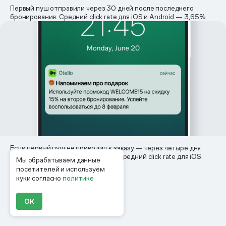
Первый пуш отправили через 30 дней после последнего
бронирования. Средний click rate для iOS и Android — 3,65%
Если первый пуш не приводил к заказу — через четыре дня
пользователь получал еще один. Средний click rate для iOS
Мы обрабатываем данные
и Android — 3,25%
посетителей и используем
куки согласно
политике
ОК
Планы