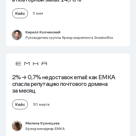
Кейс
5 мая
Кирилл Колчинский
Руководитель группы бренд-маркетинга SneakerBox
2% → 0,7% недоставок email
: как EMKA
спасла репутацию почтового домена
за месяц
Кейс
30 марта
Милена Кузнецова
Бренд-менеджер EMKA