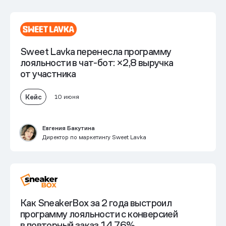
Sweet Lavka перенесла программу
лояльности в чат-бот: ×2,8 выручка
от участника
Кейс
10 июня
Евгения Бакутина
Директор по маркетингу Sweet Lavka
Как SneakerBox за 2 года выстроил
программу лояльности
с конверсией
в повторный заказ 14,76%