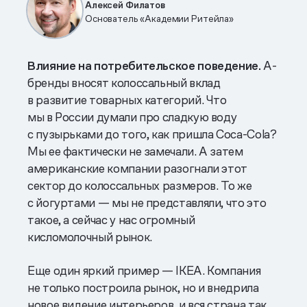
Алексей Филатов
Основатель «Академии Ритейла»
Влияние на потребительское поведение.
А-
бренды вносят колоссальный вклад
в развитие товарных категорий. Что
мы в России думали про сладкую воду
с пузырьками до того, как пришла Coca-Cola?
Мы ее фактически не замечали. А затем
американские компании разогнали этот
сектор до колоссальных размеров. То же
с йогуртами — мы не представляли, что это
такое, а сейчас у нас огромный
кисломолочный рынок.
Еще один яркий пример — IKEA. Компания
не только построила рынок, но и внедрила
новое видение интерьеров, и вся страна так