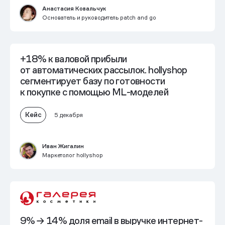
Анастасия Ковальчук
Основатель и руководитель patch and go
+18% к валовой прибыли
от автоматических рассылок.
hollyshop
сегментирует базу по готовности
к покупке с помощью ML-моделей
Кейс
5 декабря
Иван Жигалин
Маркетолог hollyshop
9% → 14% доля email в выручке интернет-