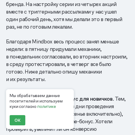
бренда. На настройку серии из четырех акций
вместе с триггерными рассылками у нас ушел
один рабочий день, хотя мы делали это в первый
раз, не по готовым лекалам.
Благодаря Mindbox весь процесс занял меньше
недели: в пятницу придумали механики,
в понедельник согласовали, во вторник настроили,
в среду протестировали, в четверг все было
готово. Ниже детально опишу механики
и их результаты.
Мы обрабатываем данные
Повышенный welcome-бонус для новичков.
Тем,
посетителей и используем
кто оформил первый заказ в дни проведения
куки согласно
политике
акции (с пятницы по воскресенье включительно),
ОК
дарили повышенный welcome-бонус. Хотели
проверить, увеличит ли он конверсию