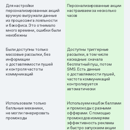
Для настройки
Персонализированные акции
персонализированных акций
настраиваем за несколько
вручную выгружали данные
часов
из процессинга лояльности
и бэкофиса. Это отнимало
много времени, ошибки были
неизбежны
Были доступны только
Доступны триггерные
массовые рассылки, без
рассылки, в том числе
информации
каскадные: сначала
о доставляемости пушей
бесплатный пуш, потом
и контроля частоты
SMS. Есть данные
коммуникаций
о доставляемости пушей,
частота коммуникаций
контролируется
автоматически
Использовали только
Используем кешбэк баллами
балльные механики,
и промокоды с разными
не могли генерировать
офферами. С помощью
промокоды
промокодов измеряем
эффективность рекламы
и быстро запускаем акции