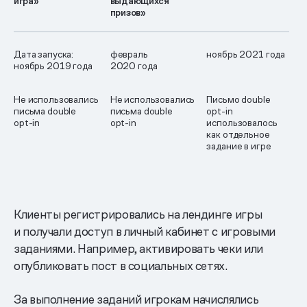
игра»
выдающихся
призов»
Дата запуска:
февраль
ноябрь 2021 года
ноябрь 2019 года
2020 года
Не использовались
Не использовались
Письмо double
письма double
письма double
opt-in
opt-in
opt-in
использовалось
как отдельное
задание в игре
Клиенты регистрировались на лендинге игры
и получали доступ в личный кабинет с игровыми
заданиями. Например, активировать чеки или
опубликовать пост в социальных сетях.
За выполнение заданий игрокам начислялись