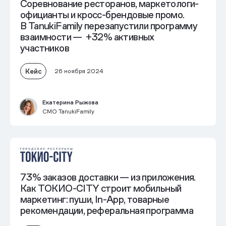
Соревнование ресторанов, маркетологи-
официанты и кросс-брендовые промо.
В TanukiFamily перезапустили программу
взаимности —
+32%
активных
участников
Кейс
26 ноября 2024
Екатерина Рыжова
СМО TanukiFamily
73% заказов доставки — из приложения.
Как ТОКИО-CITY строит мобильный
маркетинг: пуши, In-App, товарные
рекомендации, реферальная программа