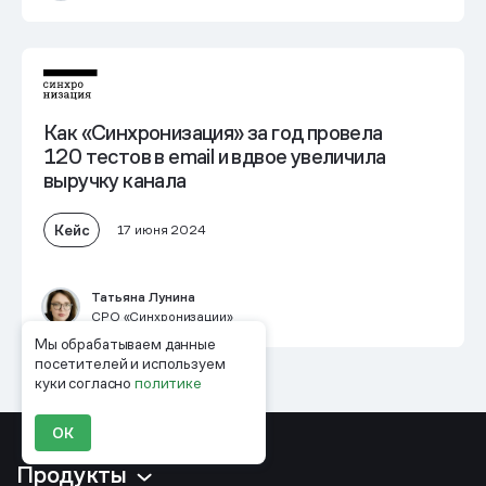
Как «Синхронизация» за год провела
120 тестов в email и
вдвое увеличила
выручку канала
Кейс
17 июня 2024
Татьяна Лунина
CPO «Синхронизации»
Мы обрабатываем данные
посетителей и используем
куки согласно
политике
ОК
Продукты