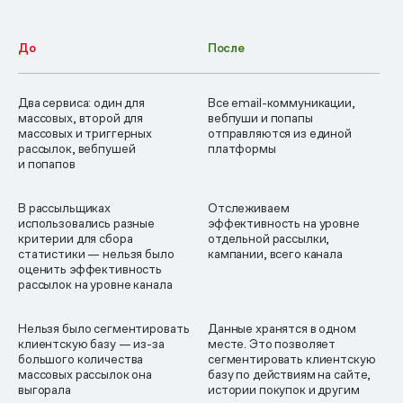
До
После
Два сервиса: один для
Все email-коммуникации,
массовых, второй для
вебпуши и попапы
массовых и триггерных
отправляются из единой
рассылок, вебпушей
платформы
и попапов
В рассыльщиках
Отслеживаем
использовались разные
эффективность на уровне
критерии для сбора
отдельной рассылки,
статистики — нельзя было
кампании, всего канала
оценить эффективность
рассылок на уровне канала
Нельзя было сегментировать
Данные хранятся в одном
клиентскую базу — из-за
месте. Это позволяет
большого количества
сегментировать клиентскую
массовых рассылок она
базу по действиям на сайте,
выгорала
истории покупок и другим