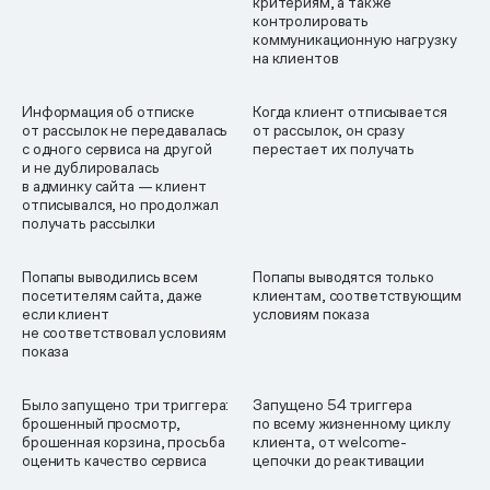
критериям, а также
контролировать
коммуникационную нагрузку
на клиентов
Информация об отписке
Когда клиент отписывается
от рассылок не передавалась
от рассылок, он сразу
с одного сервиса на другой
перестает их получать
и не дублировалась
в админку сайта — клиент
отписывался, но продолжал
получать рассылки
Попапы выводились всем
Попапы выводятся только
посетителям сайта, даже
клиентам, соответствующим
если клиент
условиям показа
не соответствовал условиям
показа
Было запущено три триггера:
Запущено 54 триггера
брошенный просмотр,
по всему жизненному циклу
брошенная корзина, просьба
клиента, от welcome-
оценить качество сервиса
цепочки до реактивации