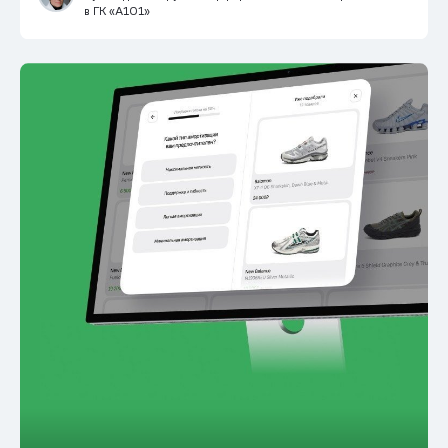
в ГК «А101»