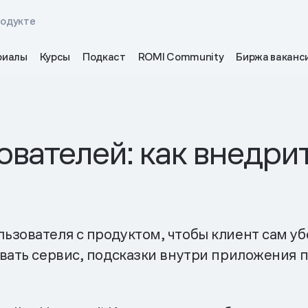
родукте
риалы
Курсы
Подкаст
ROMI Community
Биржа ваканс
вателей: как внедри
зователя с продуктом, чтобы клиент сам убе
вать сервис, подсказки внутри приложения 