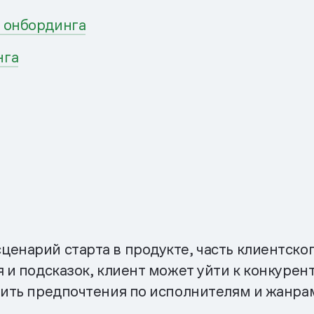
я онбординга
нга
енарий старта в продукте, часть клиентског
я и подсказок, клиент может уйти к конкуре
оить предпочтения по исполнителям и жанрам,