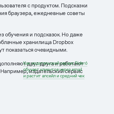
ьзователя с продуктом. Подсказки
ния браузера, ежедневные советы
 обучения и подсказок. Но даже
 облачные хранилища Dropbox
ут показаться очевидными.
ополняют друг друга и работают
Как издательский сервис Rideró
обучает клиентов через email
 Например, издательский сервис
и растит апсейл и средний чек