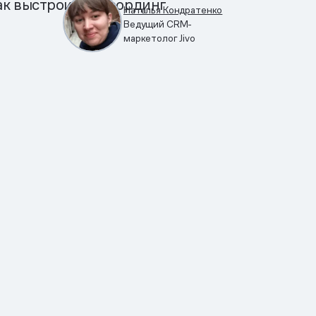
ак выстроить онбординг
Наталья Кондратенко
Ведущий CRM-
маркетолог Jivo