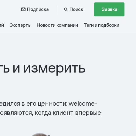
Подписка
Поиск
Заявка
ий
Эксперты
Новости компании
Теги и подборки
ть и измерить
дился в его ценности: welcome-
появляются, когда клиент впервые