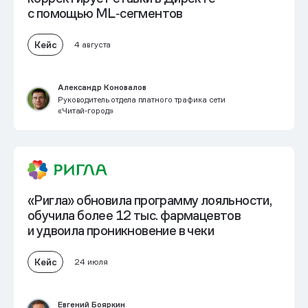
с помощью ML‑сегментов
Кейс
4 августа
Александр Коновалов
Руководитель отдела платного трафика сети
«Читай‑город»
«Ригла» обновила программу лояльности,
обучила более 12 тыс. фармацевтов
и
удвоила проникновение в чеки
Кейс
24 июля
Евгений Бояркин