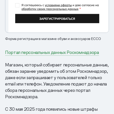
Форма регистрации в магазине обуви и аксессуаров ECCO
Портал персональных данных Роскомнадзора
Магазин, который собирает персональные данные,
обязан заранее уведомить об этом Роскомнадзор,
даже если запрашивает у пользователей только
email или телефон. Уведомление подают до начала
сбора персональных данных через портал
Роскомнадзора.
С 30 мая 2025 года появились новые штрафы