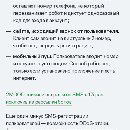
оставляет номер телефона, на который
перезванивает робот и диктует одноразовый
код для входа в аккаунт;
call me, исходящий звонок от пользователя.
Клиент сам звонит на виртуальный номер,
чтобы подтвердить регистрацию;
мобильный пуш.
Пользователь вводит номер
и получает пуш с кодом. Способ работает,
только если установлено приложение и есть
интернет.
2MOOD снизили затраты на SMS в 13 раз,
исключив из рассылки ботов
Еще один минус SMS-регистрации
пользователей — возможность DDoS-атаки.