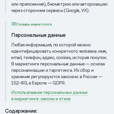
или приложения), биометрию или авторизацию
через сторонние сервисы (Google, VK).
Словарь маркетолога
Персональные данные
Любая информация, по которой можно
идентифицировать конкретного человека: имя,
email, телефон, адрес, cookies, история покупок.
В маркетинге персональные данные — основа
персонализации и таргетинга. Их сбор и
хранение регулируются законом: в России —
152-ФЗ, в Европе — GDPR.
Использование персональных данных
в маркетинге: законы и этика
Содержание: