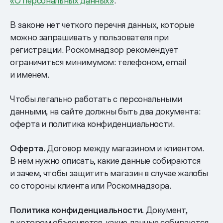
«О персональных данных»
.
В законе нет четкого перечня данных, которые
можно запрашивать у пользователя при
регистрации. Роскомнадзор рекомендует
ограничиться минимумом: телефоном, email
и именем.
Чтобы легально работать с персональными
данными, на сайте должны быть два документа:
оферта и политика конфиденциальности.
Оферта.
Договор между магазином и клиентом.
В нем нужно описать, какие данные собираются
и зачем, чтобы защитить магазин в случае жалобы
со стороны клиента или Роскомнадзора.
Политика конфиденциальности.
Документ,
в котором объясняется, какие данные собираются