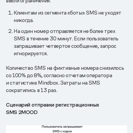
ввели ограничения:
Клиентам из сегмента «боты» SMS не уходят
никогда.
На один номер отправляется не более трех
SMS в течение 30 минут. Если пользователь
запрашивает четвертое сообщение, запрос
игнорируется.
Количество SMS на фиктивные номера снизилось
со 100% до 8%, согласно отчетам оператора
и статистике Mindbox. Затраты на SMS
сократились в 13 раз.
Сценарий отправки регистрационных
SMS 2MOOD