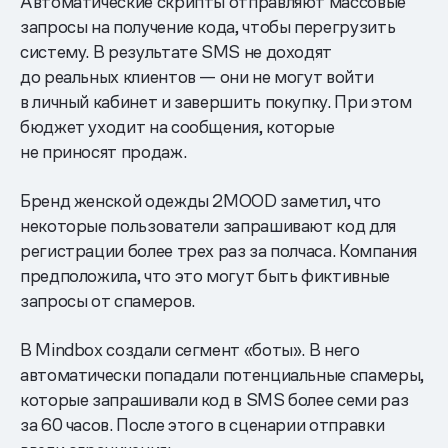
Автоматические скрипты отправляют массовые
запросы на получение кода, чтобы перегрузить
систему. В результате SMS не доходят
до реальных клиентов — они не могут войти
в личный кабинет и завершить покупку. При этом
бюджет уходит на сообщения, которые
не приносят продаж.
Бренд женской одежды 2MOOD заметил, что
некоторые пользователи запрашивают код для
регистрации более трех раз за полчаса. Компания
предположила, что это могут быть фиктивные
запросы от спамеров.
В Mindbox создали сегмент «боты». В него
автоматически попадали потенциальные спамеры,
которые запрашивали код в SMS более семи раз
за 60 часов. После этого в сценарии отправки