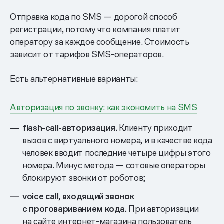
Отправка кода по SMS — дорогой способ
регистрации, потому что компания платит
оператору за каждое сообщение. Стоимость
зависит от тарифов SMS-операторов.
Есть альтернативные варианты:
Авторизация по звонку: как экономить на SMS
flash-call-авторизация.
Клиенту приходит
вызов с виртуального номера, и в качестве кода
человек вводит последние четыре цифры этого
номера. Минус метода — сотовые операторы
блокируют звонки от роботов;
voice call, входящий звонок
с проговариванием кода.
При авторизации
на сайте интернет-магазина пользователь