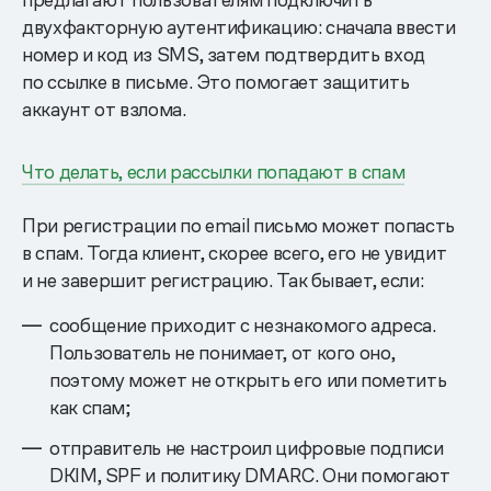
двухфакторную аутентификацию: сначала ввести
номер и код из SMS, затем подтвердить вход
по ссылке в письме. Это помогает защитить
аккаунт от взлома.
Что делать, если рассылки попадают в спам
При регистрации по email письмо может попасть
в спам. Тогда клиент, скорее всего, его не увидит
и не завершит регистрацию. Так бывает, если:
сообщение приходит с незнакомого адреса.
Пользователь не понимает, от кого оно,
поэтому может не открыть его или пометить
как спам;
отправитель не настроил цифровые подписи
DKIM, SPF и политику DMARC. Они помогают