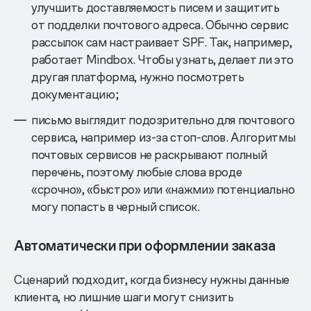
улучшить доставляемость писем и защитить
от подделки почтового адреса. Обычно сервис
рассылок сам настраивает SPF. Так, например,
работает Mindbox. Чтобы узнать, делает ли это
другая платформа, нужно посмотреть
документацию;
письмо выглядит подозрительно для почтового
сервиса, например из-за стоп-слов. Алгоритмы
почтовых сервисов не раскрывают полный
перечень, поэтому любые слова вроде
«срочно», «быстро» или «нажми» потенциально
могу попасть в черный список.
Автоматически при оформлении заказа
Сценарий подходит, когда бизнесу нужны данные
клиента, но лишние шаги могут снизить