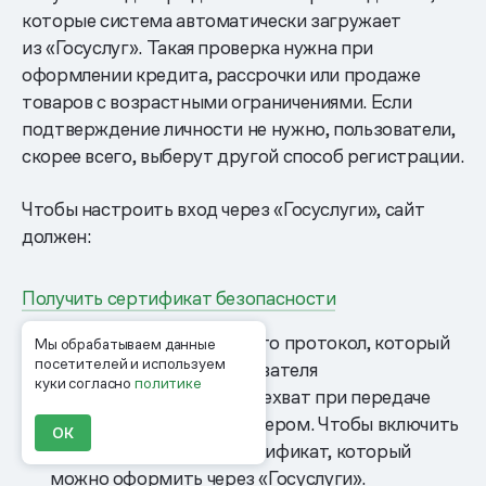
которые система автоматически загружает
из «Госуслуг». Такая проверка нужна при
оформлении кредита, рассрочки или продаже
товаров с возрастными ограничениями. Если
подтверждение личности не нужно, пользователи,
скорее всего, выберут другой способ регистрации.
Чтобы настроить вход через «Госуслуги», сайт
должен:
Получить сертификат безопасности
Использовать HTTPS.Это протокол, который
Мы обрабатываем данные
посетителей и используем
шифрует данные пользователя
куки согласно
политике
и предотвращает их перехват при передаче
между браузером и сервером. Чтобы включить
ОК
HTTPS, нужен SSL-сертификат, который
можно оформить через «Госуслуги».