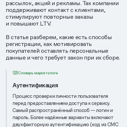
рассылок, акций и рекламы. Так компании
поддерживают контакт с клиентами,
стимулируют повторные заказы
и повышают LTV.
В статье разберем, какие есть способы
регистрации, как мотивировать
покупателей оставлять персональные
данные и чего требует закон при их сборе.
Словарь маркетолога
Аутентификация
Процесс проверки личности пользователя
перед предоставлением доступа к сервису.
Самый распространённый способ — логин и
пароль. Более надёжные варианты включают
двухфакторную аутентификацию (код из СМС