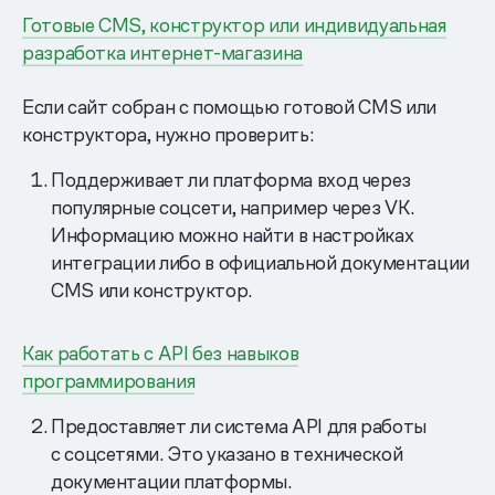
Готовые CMS, конструктор или индивидуальная
разработка интернет-магазина
Если сайт собран с помощью готовой CMS или
конструктора, нужно проверить:
Поддерживает ли платформа вход через
популярные соцсети, например через VK.
Информацию можно найти в настройках
интеграции либо в официальной документации
CMS или конструктор.
Как работать с API без навыков
программирования
Предоставляет ли система API для работы
с соцсетями. Это указано в технической
документации платформы.