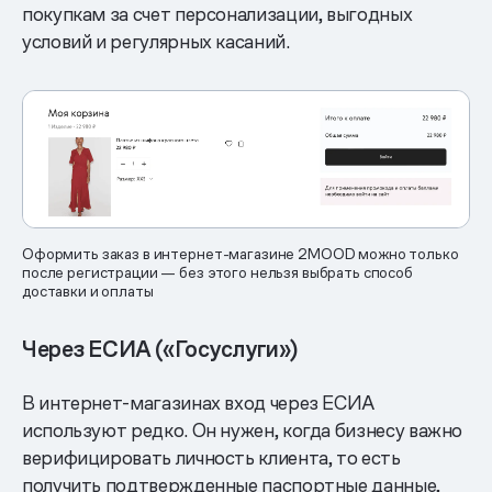
покупкам за счет персонализации, выгодных
условий и регулярных касаний.
Оформить заказ в интернет-магазине 2MOOD можно только
после регистрации — без этого нельзя выбрать способ
доставки и оплаты
Через ЕСИА («Госуслуги»)
В интернет-магазинах вход через ЕСИА
используют редко. Он нужен, когда бизнесу важно
верифицировать личность клиента, то есть
получить подтвержденные паспортные данные,