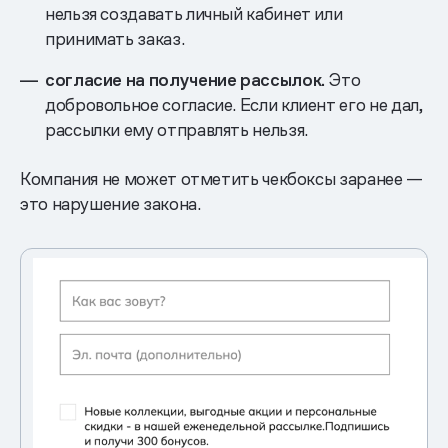
нельзя создавать личный кабинет или
принимать заказ.
согласие на получение рассылок.
Это
добровольное согласие. Если клиент его не дал,
рассылки ему отправлять нельзя.
Компания не может отметить чекбоксы заранее —
это нарушение закона.