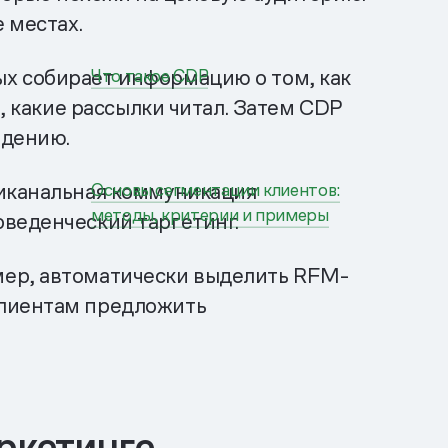
 местах.
х собирает информацию о том, как
Что такое CDP
, какие рассылки читал. Затем CDP
едению.
никанальная коммуникация
Основы сегментации клиентов:
методы, критерии и примеры
оведенческий таргетинг.
мер, автоматически выделить RFM-
клиентам предложить
ркетинге