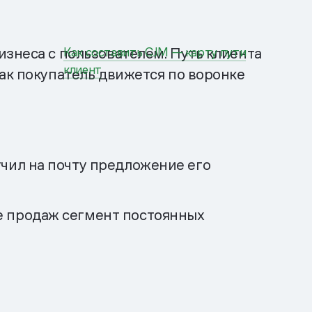
изнеса с пользователем. Путь клиента
Как составить CJM — карту пути
клиент
ак покупатель движется по воронке
учил на почту предложение его
е продаж сегмент постоянных