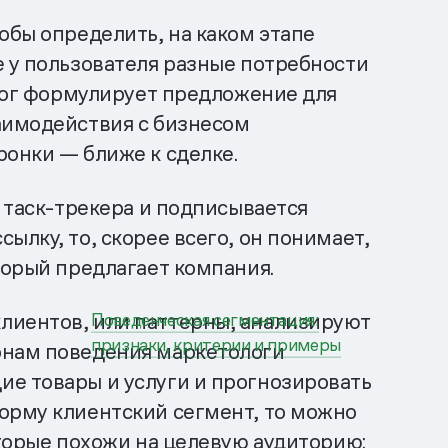
обы определить, на каком этапе
е у пользователя разные потребности
олог формулирует предложение для
заимодействия с бизнесом
ронки — ближе к сделке.
г таск-трекера и подписывается
лку, то, скорее всего, он понимает,
торый предлагает компания.
лиентов, или паттерны, анализируют
Поведенческая сегментация:
признаки, критерии и примеры
онам поведения маркетологи
ие товары и услуги и прогнозировать
орму клиентский сегмент, то можно
оторые похожи на целевую аудиторию: