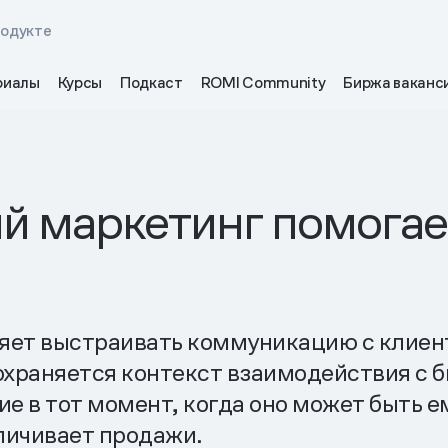
родукте
риалы
Курсы
Подкаст
ROMI Community
Биржа ваканс
ий маркетинг помога
яет выстраивать коммуникацию с клиент
сохраняется контекст взаимодействия с 
 в тот момент, когда оно может быть е
личивает продажи.