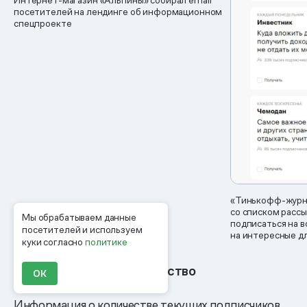
Интернет-магазин «Альпины» собирал email
посетителей на лендинге об информационном
спецпроекте
«Тинькофф-журна
со списком рассы
Мы обрабатываем данные
подписаться на в
посетителей и используем
на интересные дл
куки согласно
политике
Социальное доказательство
ОК
Информация о количестве текущих подписчиков