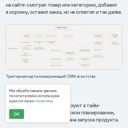
на сайте: смотрел товар или категорию, добавил
в корзину, оставил заказ, но не оплатил и так далее.
Триггерная карта коммуникаций CRM-агентства
«Рыбная кость»
Мы обрабатываем данные
посетителей и используем
куки согласно
политике
Этот тип майндмепа используют в тайм-
менеджменте, в стратегическом планировании,
ОК
а также при составлении плана запуска продукта.