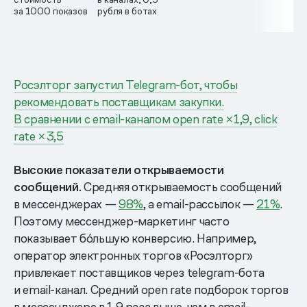
за 1000 показов
рубля в ботах
Росэлторг запустил Telegram-бот, чтобы
рекомендовать поставщикам закупки.
В сравнении с email-каналом open rate ×1,9, click
rate ×3,5
Высокие показатели открываемости
сообщений.
Средняя открываемость сообщений
в мессенджерах —
98%
, а email-рассылок —
21%
.
Поэтому мессенджер-маркетинг часто
показывает бо́льшую конверсию. Например,
оператор электронных торгов «Росэлторг»
привлекает поставщиков через telegram-бота
и email-канал. Средний open rate подборок торгов
в мессенджере в 1,9 раза выше, чем в email-