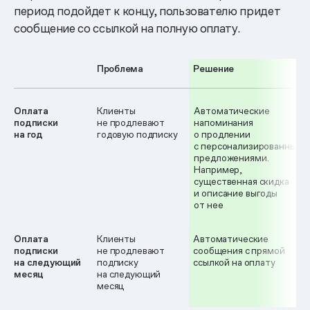
период подойдет к концу, пользователю придет
сообщение со ссылкой на полную оплату.
Проблема
Решение
Оплата
Клиенты
Автоматические
подписки
не продлевают
напоминания
на год
годовую подписку
о продлении
с персонализированными
предложениями.
Например,
существенная скидка
и описание выгоды
от нее
Оплата
Клиенты
Автоматические
подписки
не продлевают
сообщения с прямой
на следующий
подписку
ссылкой на оплату
месяц
на следующий
месяц