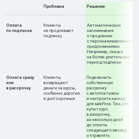
Проблема
Решение
Оплата
Клиенты
Автоматические
по подписке
не продлевают
напоминания
подписку
о продлении
с персонализированными
предложениями.
Например, скидка
на более длительный
период подписки
Оплата сразу
Клиенты
Подключить
или
возвращают
собственную
в рассрочку
деньги за курсы,
рассрочку
особенно дорогие
с автоплатежом
и долгосрочные
и настроить каскад
для saleflow. Тем, кто
купит курс
в рассрочку,
за несколько дней
до оплаты
следующего месяца
отправлять