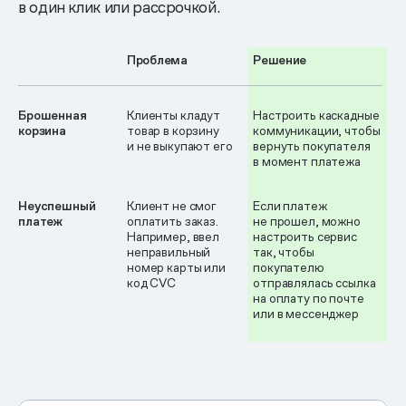
в один клик или рассрочкой.
Проблема
Решение
Брошенная
Клиенты кладут
Настроить каскадные
корзина
товар в корзину
коммуникации, чтобы
и не выкупают его
вернуть покупателя
в момент платежа
Неуспешный
Клиент не смог
Если платеж
платеж
оплатить заказ.
не прошел, можно
Например, ввел
настроить сервис
неправильный
так, чтобы
номер карты или
покупателю
код CVC
отправлялась ссылка
на оплату по почте
или в мессенджер