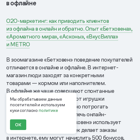
в офлайне
O2O-маркетинг: как приводить клиентов
из офлайна в онлайн и обратно. Опыт «Бетховена»,
«Ароматного мира», «Асконы», «ВкусВилла»
и METRO
В зоомагазине «Бетховен» поведение покупателей
отличается в онлайне и офлайне. В интернет-
магазин люди заходят за конкретными
товарами — кормом или наполнителем.
В офлайне же чаще совершают спонтанные
покупки, например, выбирают игрушки
Мы обрабатываем данные
посетителей и используем
и аксессуары, которые можно потрогать
куки согласно
политике
и рассмотреть. Чтобы привлечь онлайн-
покупателей в офлайн, «Бетховен» использует
ОК
бонусные акции. Если человек делает заказы
в интернете, ему могут начислить 500 бонусов,