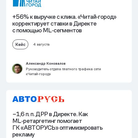
+56% к выручке с клика. «Читай‑город»
корректирует ставки в Директе
с помощью ML‑сегментов
Кейс
4 августа
Александр Коновалов
Руководитель отдела платного трафика сети
«Читай‑город»
−1,6 п. п. ДРР в Директе. Как
ML‑ретаргетинг помогает
ГК «АВТОРУСЬ» оптимизировать
рекламу