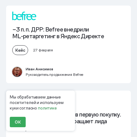
−3 п. п. ДРР: Befree внедрили
ML⁠-⁠ретаргетинг в Яндекс Директе
Кейс
27 февраля
Иван Анисимов
Руководитель продвижения Befree
Мы обрабатываем данные
посетителей и используем
куки согласно
политике
40 → 65% — конверсия в первую покупку.
Как «КуулКлевер» превращает лида
ОК
в покупателя