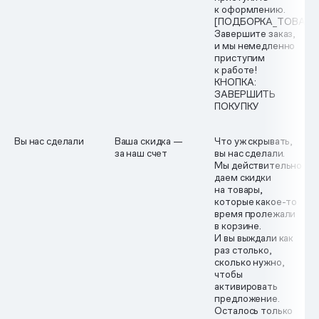
к оформлению.
[ПОДБОРКА_ТОВАРО
Завершите заказ,
и мы немедленно
приступим
к работе!
КНОПКА:
ЗАВЕРШИТЬ
ПОКУПКУ
Вы нас сделали
Ваша скидка —
Что уж скрывать,
за наш счет
вы нас сделали.
Мы действительно
даем скидки
на товары,
которые какое-то
время пролежали
в корзине.
И вы выждали как
раз столько,
сколько нужно,
чтобы
активировать
предложение.
Осталось только