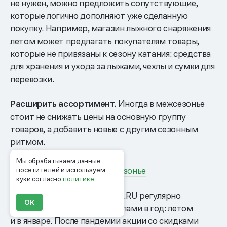
не нужен, можно предложить сопутствующие,
которые логично дополняют уже сделанную
покупку. Например, магазин лыжного снаряжения
летом может предлагать покупателям товары,
которые не привязаны к сезону катания: средства
для хранения и ухода за лыжами, чехлы и сумки для
перевозки.
Расширить ассортимент.
Иногда в межсезонье
стоит не снижать цены на основную группу
товаров, а добавить новые с другим сезонным
ритмом.
Мы обрабатываем данные
Что делать бизнесу в межсезонье
посетителей и используем
куки согласно
политике
Билетный оператор KASSIR.RU регулярно
ОК
сталкивается с двумя провалами в год: летом
и в январе. После пандемии акции со скидками