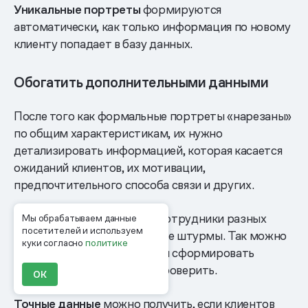
Уникальные портреты
формируются
автоматически, как только информация по новому
клиенту попадает в базу данных.
Обогатить дополнительными данными
После того как формальные портреты «нарезаны»
по общим характеристикам, их нужно
детализировать информацией, которая касается
ожиданий клиентов, их мотивации,
предпочтительного способа связи и других.
Этим обычно занимаются сотрудники разных
Мы обрабатываем данные
посетителей и используем
отделов, устраивая мозговые штурмы. Так можно
куки согласно
политике
получить точные данные или сформировать
гипотезу, которую нужно проверить.
ОК
Точные данные
можно получить, если клиентов