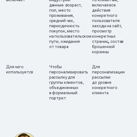
данные: возраст,
включая все
пол, место
действия
проживания,
конкретного
средний чек,
пользователя:
периодичность
заходы на сайт,
покупок, место
просмотр
на пользовательском
конкретных
пути, ожидания
страниц, состав
от товара
брошенной
корзины
Для чего
Чтобы
Для
используется
персонализировать
персонализации
рассылку для
рассылки
группы клиентов,
до уровня
объединенных
конкретного
в формальный
клиента
портрет