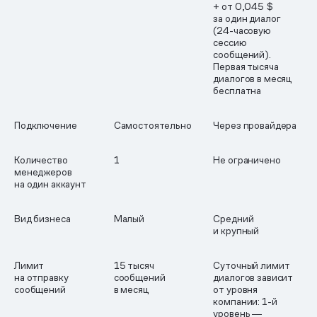
+ от 0,045 $
за один диалог
(24-часовую
сессию
сообщений).
Первая тысяча
диалогов в месяц
бесплатна
Подключение
Самостоятельно
Через провайдера
Количество
1
Не ограничено
менеджеров
на один аккаунт
Вид бизнеса
Малый
Средний
и крупный
Лимит
15 тысяч
Суточный лимит
на отправку
сообщений
диалогов зависит
сообщений
в месяц
от уровня
компании: 1-й
уровень ―