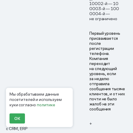
10002-й ― 10
0003-й ― 100
0004-й ―
не ограничено
Первый уровень
присваивается
после
регистрации
телефона.
Компания
переходит
на следующий
уровень, если
за неделю
отправила
сообщения тысяче
клиентов, и от них
Мы обрабатываем данные
почти не было
посетителей и используем
жалоб на эти
куки согласно
политике
сообщения
ОК
Интеграция
–
+
с CRM, ERP