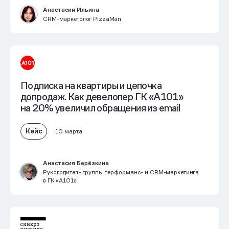
Анастасия Ильина
CRM-маркетолог PizzaMan
Подписка на квартиры и цепочка
допродаж. Как девелопер ГК «А101»
на 20% увеличил обращения из email
Кейс
10 марта
Анастасия Берёзкина
Руководитель группы перформанс- и CRM-маркетинга
в ГК «А101»