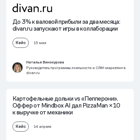
До 3% к валовой прибыли
за два месяца:
divan.ru запускают игры в коллаборации
Кейс
15 мая
Наталья Винокурова
Руководитель программы лояльности и CRM-маркетинга
divan.ru
Картофельные дольки vs «Пепперони».
Оффер от Mindbox AI дал PizzaMan
×10
к выручке от механики
Кейс
14 апреля