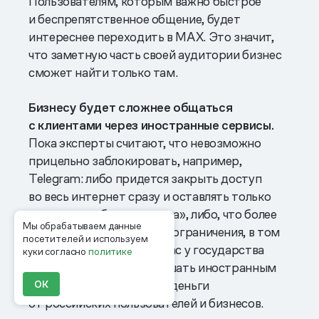
Пользователям, которым важно быстрое
и беспрепятственное общение, будет
интереснее переходить в MAX. Это значит,
что заметную часть своей аудитории бизнес
сможет найти только там.
Бизнесу будет сложнее общаться
с клиентами через иностранные сервисы.
Пока эксперты считают, что невозможно
прицельно заблокировать, например,
Telegram: либо придется закрыть доступ
во весь интернет сразу и оставлять только
сервисы из «белого списка», либо, что более
Мы обрабатываем данные
вероятно, вводить новые ограничения, в том
посетителей и используем
числе юридические. Сейчас у государства
куки согласно
политике
тренд на то, чтобы помешать иностранным
мессенджерам получать деньги
ОК
от российских пользователей и бизнесов.