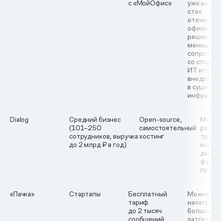
с «МойОфис»
уже выстр
стек
отечеств
офисных
решений;
меньше
сопротив
со сторон
ИТ и про
внедрени
в сущест
инфрастр
Dialog
Средний бизнес
Open-source,
Можно
(101–250
самостоятельный
решен
сотрудников, выручка
хостинг
требо
до 2 млрд ₽ в год)
контр
данны
функц
проце
«Пачка»
Стартапы
Бесплатный
Можно бы
тариф
начать бе
до 2 тысяч
больших
сообщений
затрат