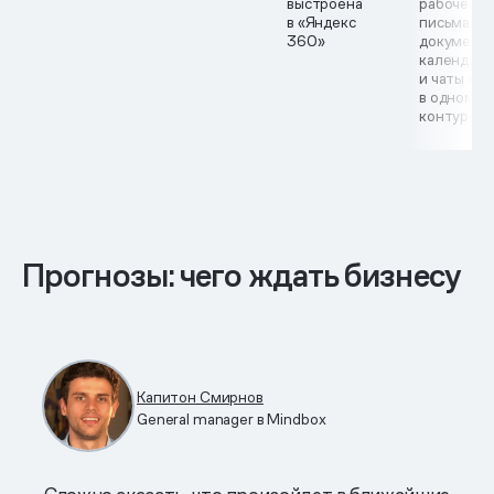
выстроена
рабочей с
в «Яндекс
письма,
360»
документ
календари
и чаты жи
в одном
контуре
Прогнозы: чего ждать бизнесу
Капитон Смирнов
General manager в Mindbox