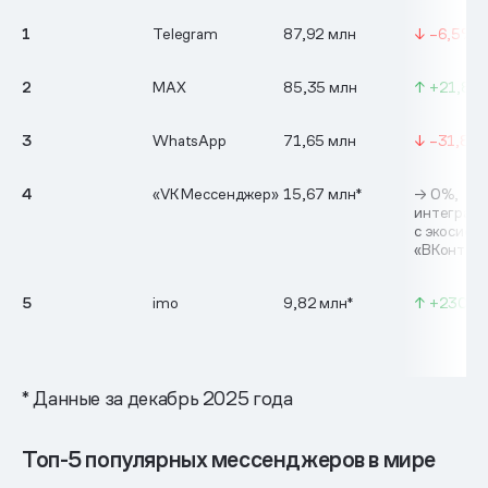
1
Telegram
87,92 млн
↓ –6,5%
2
MAX
85,35 млн
↑ +21,83
3
WhatsApp
71,65 млн
↓ –31,85
4
«VK Мессенджер»
15,67 млн*
→ 0%,
интеграци
с экосист
«ВКонтак
5
imo
9,82 млн*
↑ +2300
* Данные за декабрь 2025 года
Топ-5 популярных мессенджеров в мире