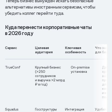
Теперь бизнес вынужден искать безопасные
альтернативы иностранным сервисам, чтобы
убедить коллег перейти туда.
Куда перенести корпоративные чаты
в 2026 году
Сервис
Целевая
Ключевая
Что значи
аудитория
особенность
для бизне
TrueConf
Крупный бизнес
On-premise
Данны
(>250
установка
хранит
сотрудников
а не 
и выручка >2 млрд
прова
₽ в год)
для б
компл
и вну
полит
Squadus
Госструктуры
Интеграция
Удобен там