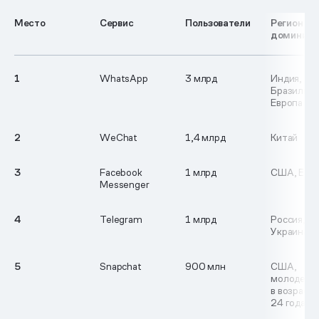
Место
Сервис
Пользователи
Регион
доминиро
1
WhatsApp
3 млрд
Индия,
Бразилия,
Европа
2
WeChat
1,4 млрд
Китай
3
Facebook
1 млрд
США, Евр
Messenger
4
Telegram
1 млрд
Россия, Ир
Украина
5
Snapchat
900 млн
США,
молодежь
в возраст
24 года