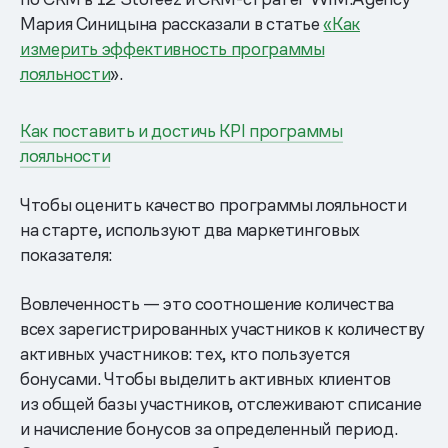
Мария Синицына рассказали в статье
«
Как
измерить эффективность программы
лояльности
».
Как поставить и достичь KPI программы
лояльности
Чтобы оценить качество программы лояльности
на старте, используют два маркетинговых
показателя:
Вовлеченность — это соотношение количества
всех зарегистрированных участников к количеству
активных участников: тех, кто пользуется
бонусами. Чтобы выделить активных клиентов
из общей базы участников, отслеживают списание
и начисление бонусов за определенный период.