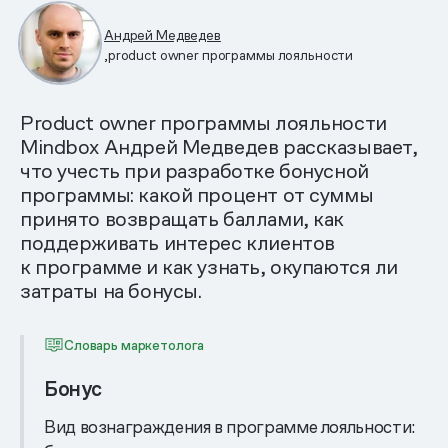
Андрей Медведев
,product owner программы лояльности
Product owner программы лояльности
Mindbox Андрей Медведев рассказывает,
что учесть при разработке бонусной
программы: какой процент от суммы
принято возвращать баллами, как
поддерживать интерес клиентов
к программе и как узнать, окупаются ли
затраты на бонусы.
Словарь маркетолога
Бонус
Вид вознаграждения в программе лояльности: