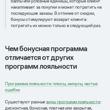
баллы или условные единицы, которые клиент
накапливает за покупки и может потратить на
последующие заказы. В отличие от скидки,
бонусы стимулируют возврат клиента:
потратить их можно только в следующий раз.
Чем бонусная программа
отличается от других
программ лояльности
Программа лояльности: плюсы, минусы, частые
ошибки
Существуют разные
виды программ лояльности
:
дисконтная, бонусная, платная или закрытая,