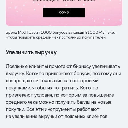
Бренд MIXIT дарит 1000 бонусов за каждый 1000 ₽ в чеке,
чтобы повысить средний чек постоянных покупателей
Увеличить выручку
Лояльные клиенты помогают бизнесу увеличивать
выручку. Кого-то привлекают бонусы, поэтому они
возвращаются в магазин за повторными
покупками, чтобы их потратить. Кого-то
привлекают условия, по которым за повышение
среднего чека можно получить баллы на новые
покупки. Все эти инструменты работают
на увеличение выручки от лояльных клиентов.