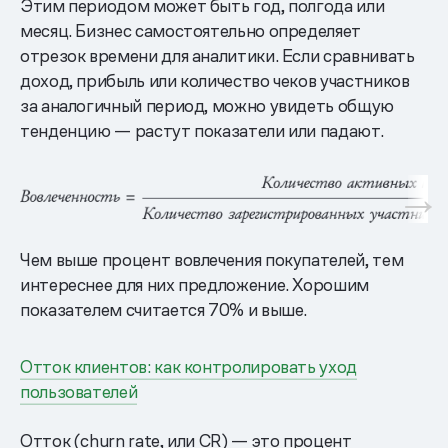
Этим периодом может быть год, полгода или
месяц. Бизнес самостоятельно определяет
отрезок времени для аналитики. Если сравнивать
доход, прибыль или количество чеков участников
за аналогичный период, можно увидеть общую
тенденцию — растут показатели или падают.
Чем выше процент вовлечения покупателей, тем
интереснее для них предложение. Хорошим
показателем считается 70% и выше.
Отток клиентов: как контролировать уход
пользователей
Отток (churn rate, или CR) — это процент