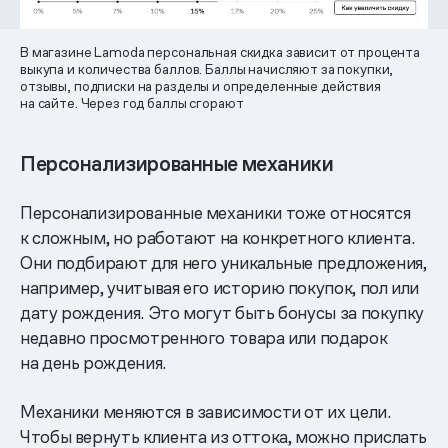
В магазине Lamoda персональная скидка зависит от процента
выкупа и количества баллов. Баллы начисляют за покупки,
отзывы, подписки на разделы и определенные действия
на сайте. Через год баллы сгорают
Персонализированные механики
Персонализированные механики тоже относятся
к сложным, но работают на конкретного клиента.
Они подбирают для него уникальные предложения,
например, учитывая его историю покупок, пол или
дату рождения. Это могут быть бонусы за покупку
недавно просмотренного товара или подарок
на день рождения.
Механики меняются в зависимости от их цели.
Чтобы вернуть клиента из оттока, можно прислать