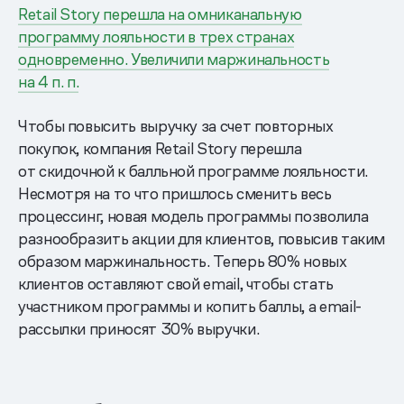
Retail Story перешла на омниканальную
программу лояльности в трех странах
одновременно. Увеличили маржинальность
на 4 п. п.
Чтобы повысить выручку за счет повторных
покупок, компания Retail Story перешла
от скидочной к балльной программе лояльности.
Несмотря на то что пришлось сменить весь
процессинг, новая модель программы позволила
разнообразить акции для клиентов, повысив таким
образом маржинальность. Теперь 80% новых
клиентов оставляют свой email, чтобы стать
участником программы и копить баллы, а email-
рассылки приносят 30% выручки.