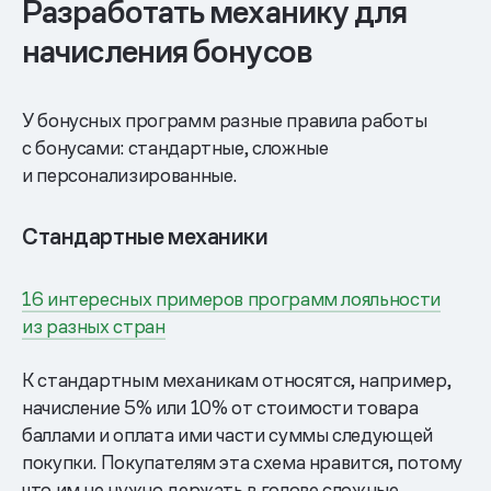
Разработать механику для
начисления бонусов
У бонусных программ разные правила работы
с бонусами: стандартные, сложные
и персонализированные.
Стандартные механики
16 интересных примеров программ лояльности
из разных стран
К стандартным механикам относятся, например,
начисление 5% или 10% от стоимости товара
баллами и оплата ими части суммы следующей
покупки. Покупателям эта схема нравится, потому
что им не нужно держать в голове сложные