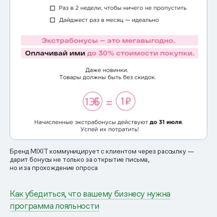
Бренд MIXIT коммуницирует с клиентом через рассылку —
дарит бонусы не только за открытие письма,
но и за прохождение опроса
Как убедиться, что вашему бизнесу нужна
программа лояльности