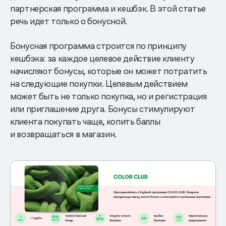
партнерская программа и кешбэк. В этой статье
речь идет только о бонусной.
Бонусная программа строится по принципу
кешбэка: за каждое целевое действие клиенту
начисляют бонусы, которые он может потратить
на следующие покупки. Целевым действием
может быть не только покупка, но и регистрация
или приглашение друга. Бонусы стимулируют
клиента покупать чаще, копить баллы
и возвращаться в магазин.