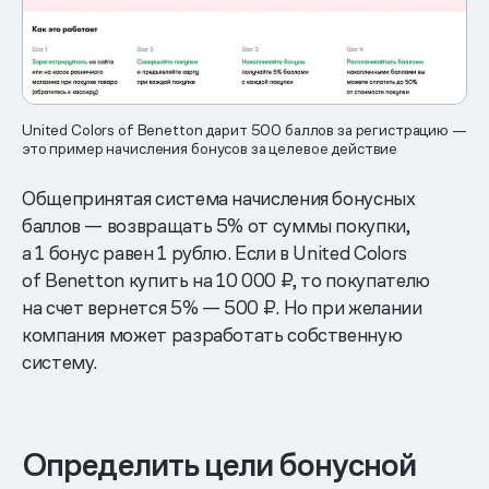
United Colors of Benetton дарит 500 баллов за регистрацию —
это пример начисления бонусов за целевое действие
Общепринятая система начисления бонусных
баллов — возвращать 5% от суммы покупки,
а 1 бонус равен 1 рублю. Если в United Colors
of Benetton купить на 10 000 ₽, то покупателю
на счет вернется 5% — 500 ₽. Но при желании
компания может разработать собственную
систему.
Определить цели бонусной