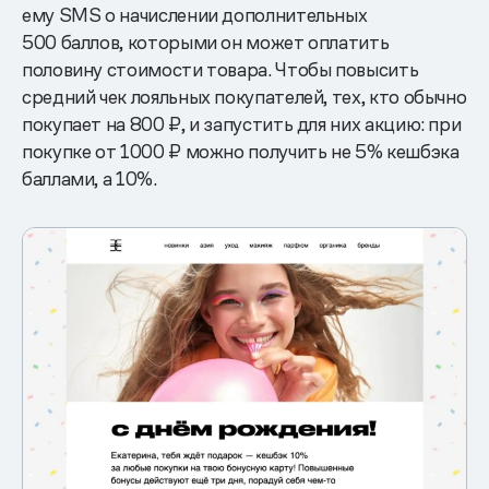
ему SMS о начислении дополнительных
500 баллов, которыми он может оплатить
половину стоимости товара. Чтобы повысить
средний чек лояльных покупателей, тех, кто обычно
покупает на 800 ₽, и запустить для них акцию: при
покупке от 1000 ₽ можно получить не 5% кешбэка
баллами, а 10%.