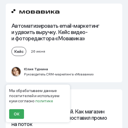
Автоматизировать email-маркетинг
и
удвоить выручку
. Кейс видео-
и фоторедактора «Мовавика»
Кейс
26 июня
Юлия Туркина
Руководитель CRM-маркетинга «Мовавики»
Мы обрабатываем данные
посетителей и используем
куки согласно
политике
+25% к выручке от акций. Как магазин
ОК
детской одежды Oldos поставил промо
на поток