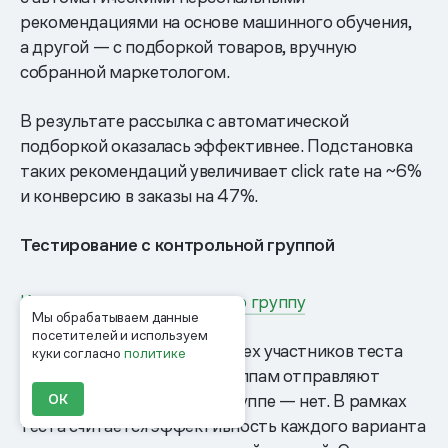
рекомендациями на основе машинного обучения,
а другой — с подборкой товаров, вручную
собранной маркетологом.
В результате рассылка с автоматической
подборкой оказалась эффективнее. Подстановка
таких рекомендаций увеличивает click rate на ~6%
и конверсию в заказы на 47%.
Тестирование с контрольной группой
Как настроить контрольную группу
Мы обрабатываем данные
посетителей и используем
При таком тестировании всех участников теста
куки согласно
политике
делят на группы: одним группам отправляют
рассылку, а контрольной группе — нет. В рамках
ОК
теста считается эффективность каждого варианта