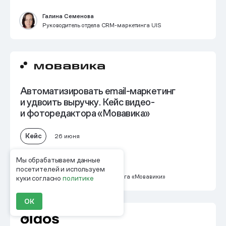
Галина Семенова
Руководитель отдела CRM-маркетинга UIS
Автоматизировать email-маркетинг
и
удвоить выручку
. Кейс видео-
и фоторедактора «Мовавика»
Кейс
26 июня
Мы обрабатываем данные
Юлия Туркина
посетителей и используем
Руководитель CRM-маркетинга «Мовавики»
куки согласно
политике
ОК