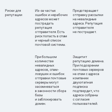
Риски для
Из-за частых
Предотвращает
репутации
ошибок и нерабочих
отправку рассылки
адресов может
на невалидные
пострадать
адреса. Репутация
репутация
отправителя
отправителя. Есть
не пострадает.
риск попасть в спам
и черный список
почтовой системы.
При большом
Защитит
количестве
репутацию домена.
невалидных
При подозрении
адресов, спам-
почтовых серверов
ловушек и ошибок
на спам с адреса
отправки почтовые
компании
серверы могут
двухэтапная
засомневаться
подписка
в законности сбора
подтвердит, что
базы
адреса собраны
и заблокировать
с согласия
домен.
пользователей.