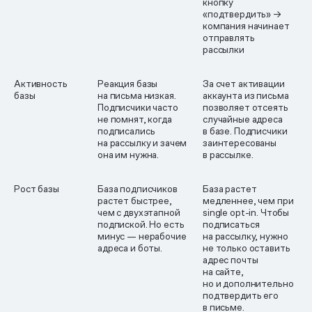
кнопку
«подтвердить» →
компания начинает
отправлять
рассылки
Активность
Реакция базы
За счет активации
базы
на письма низкая.
аккаунта из письма
Подписчики часто
позволяет отсеять
не помнят, когда
случайные адреса
подписались
в базе. Подписчики
на рассылку и зачем
заинтересованы
она им нужна.
в рассылке.
Рост базы
База подписчиков
База растет
растет быстрее,
медленнее, чем при
чем с двухэтапной
single opt-in. Чтобы
подпиской. Но есть
подписаться
минус — нерабочие
на рассылку, нужно
адреса и боты.
не только оставить
адрес почты
на сайте,
но и дополнительно
подтвердить его
в письме.