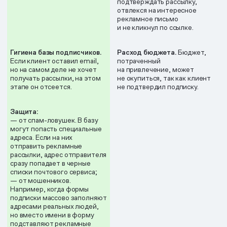
подтверждать рассылку,
отвлекся на интересное
рекламное письмо
и не кликнул по ссылке.
Гигиена базы подписчиков.
Расход бюджета.
Бюджет,
Если клиент оставил email,
потраченный
но на самом деле не хочет
на привлечение, может
получать рассылки, на этом
не окупиться, так как клиент
этапе он отсеется.
не подтвердил подписку.
Защита:
— от спам-ловушек. В базу
могут попасть специальные
адреса. Если на них
отправить рекламные
рассылки, адрес отправителя
сразу попадает в черные
списки почтового сервиса;
— от мошенников.
Например, когда формы
подписки массово заполняют
адресами реальных людей,
но вместо имени в форму
подставляют рекламные