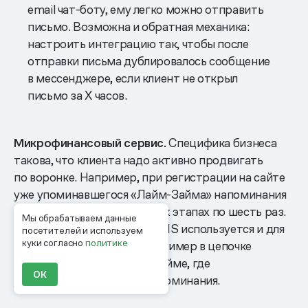
email чат-боту, ему легко можно отправить
письмо. Возможна и обратная механика:
настроить интеграцию так, чтобы после
отправки письма дублировалось сообщение
в мессенджере, если клиент не открыл
письмо за X часов.
Микрофинансовый сервис.
Специфика бизнеса
такова, что клиента надо активно продвигать
по воронке. Например, при регистрации на сайте
уже упоминавшегося «Лайм-Займа» напоминания
отправляются на нескольких этапах по шесть раз.
Мы обрабатываем данные
Связка вебпуш → email → SMS используется и для
посетителей и используем
куки согласно
политике
«брошенных» механик, например в цепочке
о брошенном повторном займе, где
ОК
предусмотрено четыре напоминания.