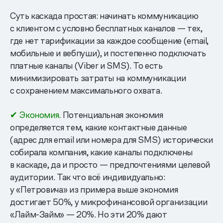
Суть каскада простая: начинать коммуникацию
с клиентом с условно бесплатных каналов — тех,
где нет тарификации за каждое сообщение (email,
мобильные и вебпуши), и постепенно подключать
платные каналы (Viber и SMS). То есть
минимизировать затраты на коммуникации
с сохранением максимального охвата.
✔ Экономия.
Потенциальная экономия
определяется тем, какие контактные данные
(адрес для email или номера для SMS) исторически
собирала компания, какие каналы подключены
в каскаде, да и просто — предпочтениями целевой
аудитории. Так что всё индивидуально:
у «Петровича» из примера выше экономия
достигает 50%, у микрофинансовой организации
«Лайм-Займ» — 20%. Но эти 20% дают