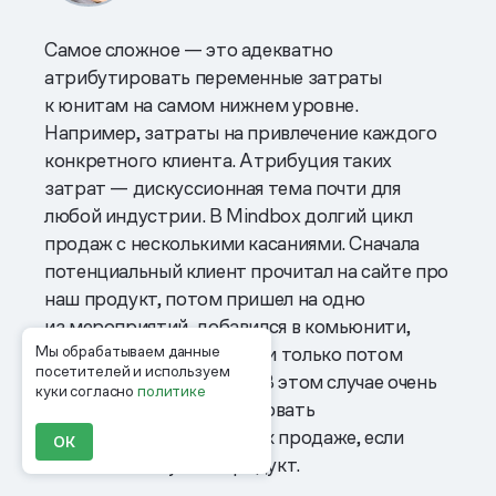
Самое сложное — это адекватно
атрибутировать переменные затраты
к юнитам на самом нижнем уровне.
Например, затраты на привлечение каждого
конкретного клиента. Атрибуция таких
затрат — дискуссионная тема почти для
любой индустрии. В Mindbox долгий цикл
продаж с несколькими касаниями. Сначала
потенциальный клиент прочитал на сайте про
наш продукт, потом пришел на одно
из мероприятий, добавился в комьюнити,
Мы обрабатываем данные
поучаствовал в вебинаре и только потом
посетителей и используем
оставил заявку на сайте. В этом случае очень
куки согласно
политике
сложно точно атрибутировать
маркетинговые затраты к продаже, если
ОК
он в итоге покупает продукт.