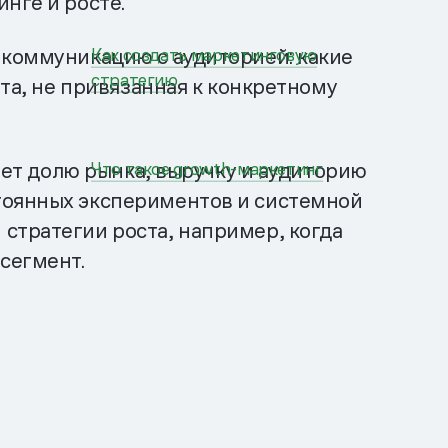
нге и росте.
 коммуникацию с аудиторией: какие
Как создать маркетинговую
стратегию
ота, не привязанная к конкретному
вает долю рынка, выручку и аудиторию
Что такое growth-маркетинг
тоянных экспериментов и системной
стратегии роста, например, когда
сегмент.