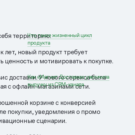
себя территорию:
Что такое жизненный цикл
продукта
к лет, новый продукт требует
ь ценность и мотивировать к покупке.
ис доставки. У нового сервиса была
Как «Магнит Доставка» увеличила
выручку из CRM-канала
ная с офлайн-магазинами сети.
рошенной корзине с конверсией
сле покупки, уведомления о промо
тивационные сценарии.