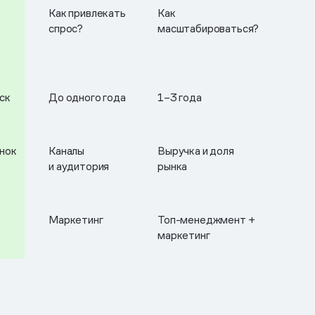
Как привлекать
Как
спрос?
масштабироваться?
ск
До одного года
1–3 года
нок
Каналы
Выручка и доля
и аудитория
рынка
Маркетинг
Топ-менеджмент +
маркетинг