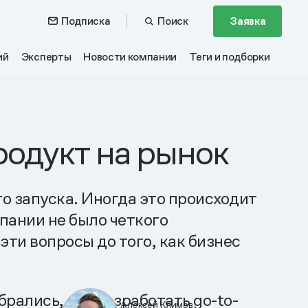
Подписка
Поиск
Заявка
ий
Эксперты
Новости компании
Теги и подборки
родукт на рынок
го запуска. Иногда это происходит
мпании не было четкого
эти вопросы до того, как бизнес
ались, как разработать go-to-
Алексей Климов