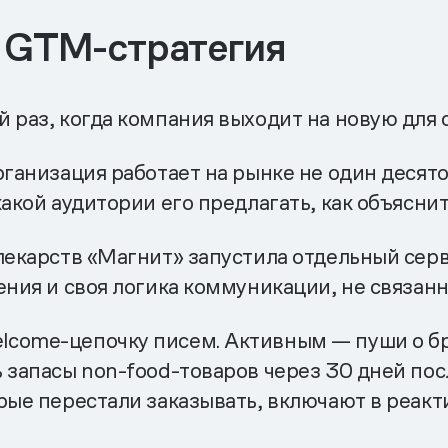
а GTM-стратегия
 раз, когда компания выходит на новую для 
ганизация работает на рынке не один десято
акой аудитории его предлагать, как объяснит
лекарств «Магнит» запустила отдельный серв
ения и своя логика коммуникации, не связан
lcome-цепочку писем. Активным — пуши о б
 запасы non-food-товаров через 30 дней по
орые перестали заказывать, включают в реак