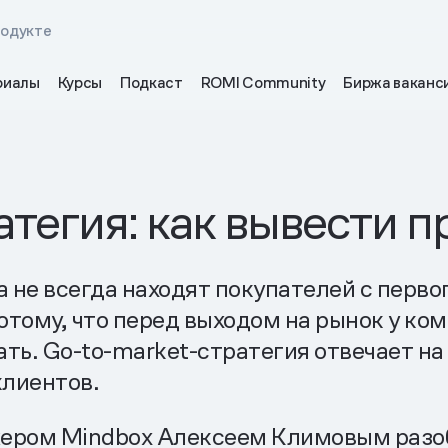
родукте
риалы
Курсы
Подкаст
ROMI Community
Биржа ваканс
атегия: как вывести п
 не всегда находят покупателей с перво
потому, что перед выходом на рынок у ко
ть. Go-to-market-стратегия отвечает на 
клиентов.
ером Mindbox Алексеем Климовым разобр