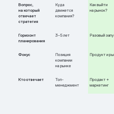
Вопрос,
Куда
Как выйти
на который
движется
на рынок?
отвечает
компания?
стратегия
Горизонт
3–5 лет
Разовый запу
планирования
Фокус
Позиция
Продукт и ры
компании
на рынке
Кто отвечает
Топ-
Продакт +
менеджмент
маркетинг