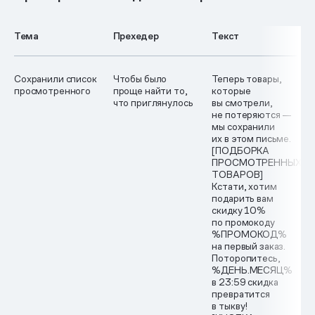
Тема
Прехедер
Текст
Сохранили список
Чтобы было
Теперь товары,
просмотренного
проще найти то,
которые
что приглянулось
вы смотрели,
не потеряются —
мы сохранили
их в этом письме.
[ПОДБОРКА
ПРОСМОТРЕННЫХ
ТОВАРОВ]
Кстати, хотим
подарить вам
скидку 10%
по промокоду
%ПРОМОКОД%
на первый заказ.
Поторопитесь,
%ДЕНЬ.МЕСЯЦ%
в 23:59 скидка
превратится
в тыкву!