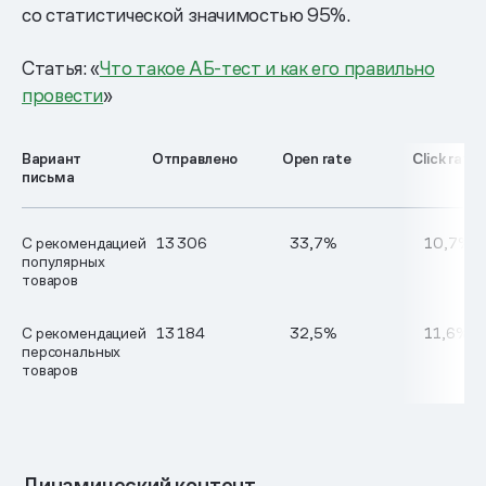
со статистической значимостью 95%.
Статья: «
Что такое АБ-тест и как его правильно
провести
»
Вариант
Отправлено
Open rate
Click rate
письма
С рекомендацией
13 306
33,7%
10,7%
популярных
товаров
С рекомендацией
13 184
32,5%
11,6%
персональных
товаров
Динамический контент