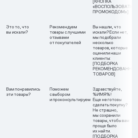
[КНОПКА
«ВОСПОЛЬЗОВАТЬС
ПРОМОКОДОМ»]
Это то, что
Рекомендуем
Вы нашли, что
вы искали?
товары с лучшими
искали? Если нет,
отзывами
мы подобрали
от покупателей
несколько
товаров, которые
оценили наши
клиенты:
[ПОДБОРКА
РЕКОМЕНДОВАННЫХ
ТОВАРОВ]
Вам понравились
Поможем
Здравствуйте,
эти товары?
с выбором
%ИМЯ%!
и проконсультируем
Еще не готовы
сделать покупку?
Не страшно,
мы сохранили
товары, чтобы вам
проще было
их найти.
[ПОДБОРКА