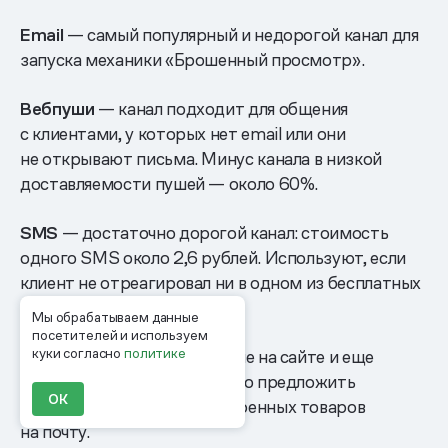
Email
— самый популярный и недорогой канал для
запуска механики «Брошенный просмотр».
Вебпуши
— канал подходит для общения
с клиентами, у которых нет email или они
не открывают письма. Минус канала в низкой
доставляемости пушей — около 60%.
SMS
— достаточно дорогой канал: стоимость
одного SMS около 2,6 рублей. Используют, если
клиент не отреагировал ни в одном из бесплатных
каналов.
Мы обрабатываем данные
посетителей и используем
куки согласно
политике
Попапы:
если клиент впервые на сайте и еще
не оставил контактов, можно предложить
ОК
отправить список просмотренных товаров
на почту.