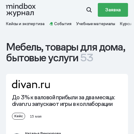
Заявка
Кейсы и экспертиза
События
Учебные материалы
Курсы
Мебель, товары для дома,
бытовые услуги
53
До 3% к валовой прибыли
за два месяца:
divan.ru запускают игры в коллаборации
Кейс
15 мая
Наталья Винокурова