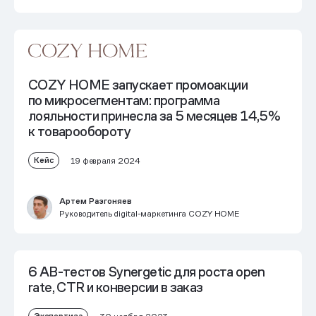
COZY HOME запускает
промоакции
по микросегментам:
программа
лояльности принесла за 5 месяцев 14,5%
к товарообороту
Кейс
19 февраля 2024
Артем Разгоняев
Руководитель digital-маркетинга COZY HOME
6 AB-тестов Synergetic
для роста open
rate, CTR и конверсии в заказ