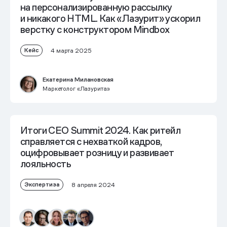
на персонализированную рассылку
и никакого HTML. Как «Лазурит» ускорил
верстку с конструктором Mindbox
Кейс
4 марта 2025
Екатерина Милановская
Маркетолог «Лазурита»
Итоги CEO Summit 2024. Как ритейл
справляется с нехваткой кадров,
оцифровывает розницу и развивает
лояльность
Экспертиза
8 апреля 2024