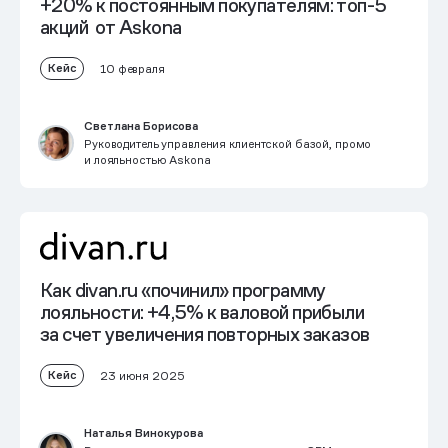
+20% к постоянным покупателям:
топ-5
акций от Askona
Кейс
10 февраля
Светлана Борисова
Руководитель управления клиентской базой, промо
и лояльностью Askona
Как divan.ru «починил» программу
лояльности:
+4,5% к валовой прибыли
за счет увеличения повторных заказов
Кейс
23 июня 2025
Наталья Винокурова