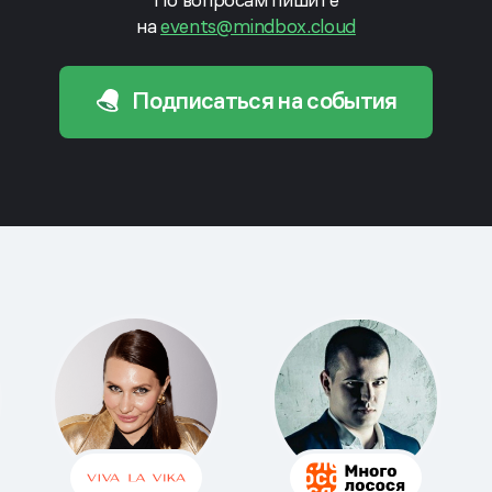
на
events@mindbox.cloud
Подписаться на события