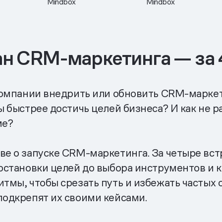
Mindbox
Mindbox
ан CRM-маркетинга — за 
 компании внедрить или обновить CRM-маркет
ы быстрее достичь целей бизнеса? И как не р
ме?
ве о запуске CRM-маркетинга. За четыре вс
постановки целей до выбора инструментов и 
тмы, чтобы срезать путь и избежать частых 
подкрепят их своими кейсами.