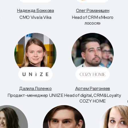
Надежда Божкова
Олег Романишен
а
CMO Viva la Vika
Head of CRM «Много
лосося»
Далила Лоленко
Артем Разгоняев
Продакт-менеджер UNIIZE
Head of digital, CRM&Loyalty
COZY HOME