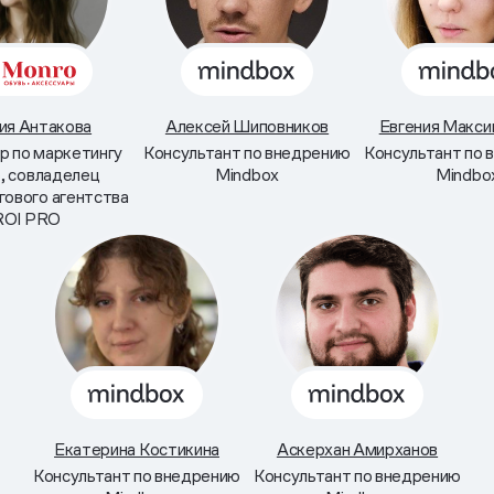
ия Антакова
Алексей Шиповников
Евгения Макс
р по маркетингу
Консультант по внедрению
Консультант по 
, совладелец
Mindbox
Mindbo
гового агентства
ROI PRO
Екатерина Костикина
Аскерхан Амирханов
Консультант по внедрению
Консультант по внедрению