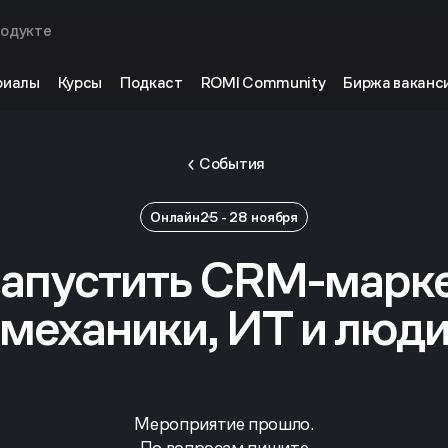
родукте
риалы
Курсы
Подкаст
ROMI Community
Биржа ваканс
События
Онлайн
25 - 28 ноября
запустить CRM-марке
механики, ИТ и люд
Мероприятие прошло.
По вопросам пишите