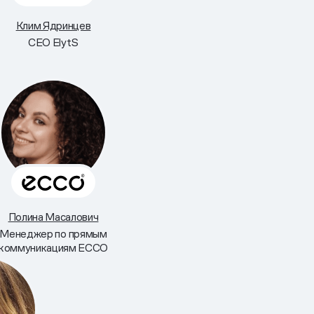
Клим Ядринцев
CEO ElytS
Полина Масалович
Менеджер по прямым
коммуникациям ECCO