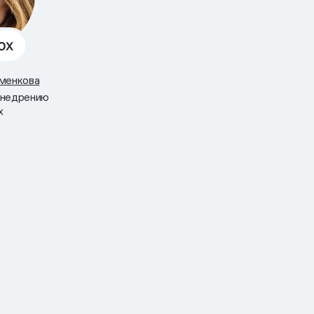
именкова
внедрению
x