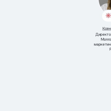
Ксен
Директо
Monro
маркетин