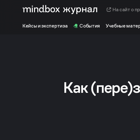
На сайт о п
Кейсы и экспертиза
События
Учебные мате
Как (пере)