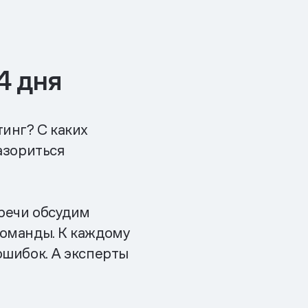
4 дня
инг? С каких
азориться
тречи обсудим
команды. К каждому
ошибок. А эксперты